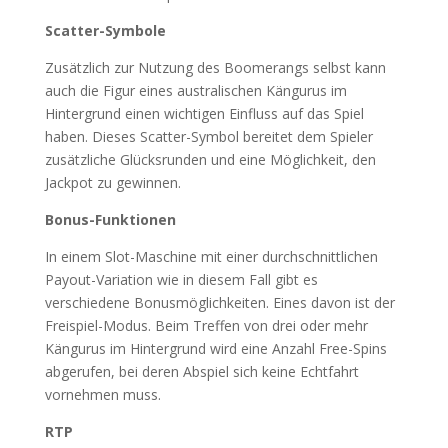
Scatter-Symbole
Zusätzlich zur Nutzung des Boomerangs selbst kann
auch die Figur eines australischen Kängurus im
Hintergrund einen wichtigen Einfluss auf das Spiel
haben. Dieses Scatter-Symbol bereitet dem Spieler
zusätzliche Glücksrunden und eine Möglichkeit, den
Jackpot zu gewinnen.
Bonus-Funktionen
In einem Slot-Maschine mit einer durchschnittlichen
Payout-Variation wie in diesem Fall gibt es
verschiedene Bonusmöglichkeiten. Eines davon ist der
Freispiel-Modus. Beim Treffen von drei oder mehr
Kängurus im Hintergrund wird eine Anzahl Free-Spins
abgerufen, bei deren Abspiel sich keine Echtfahrt
vornehmen muss.
RTP