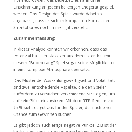
Internetbrowser, was bedeutet, es kann ohne
Einschränkung an jedem beliebigen Endgerät gespielt
werden. Das Design des Spiels wurde dabei so
angepasst, dass es sich im kompakten Format der
Smartphones noch immer gut versteht.
Zusammenfassung
In dieser Analyse konnten wir erkennen, dass das
Potenzial hat. Der Klassiker aus dem Osten hat mit
diesem "Boomerang" Spiel sogar seine Möglichkeiten
in eine komplexe Atmosphäre übersetzt.
Das Muster der Auszahlungswertigkeit und Volatilität,
sind zwei entscheidende Aspekte, die den Spieler
auffordern zu versuchen verschiedene Strategien, um
auf sein Glück einzuwirken. Mit dem RTP-Rendite von
95 % sieht es gut aus für den Spieler, der nach einer
Chance zum Gewinnen suchen.
Es gibt jedoch auch einige negative Punkte. Z.B ist der
höchste potentielle Gesamtwinn limitiert bei nur 1000