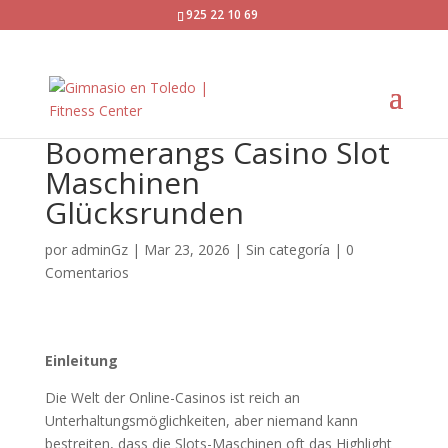
925 22 10 69
Boomerangs Casino Slot
Maschinen
Glücksrunden
por
adminGz
|
Mar 23, 2026
|
Sin categoría
|
0
Comentarios
Einleitung
Die Welt der Online-Casinos ist reich an
Unterhaltungsmöglichkeiten, aber niemand kann
bestreiten, dass die Slots-Maschinen oft das Highlight