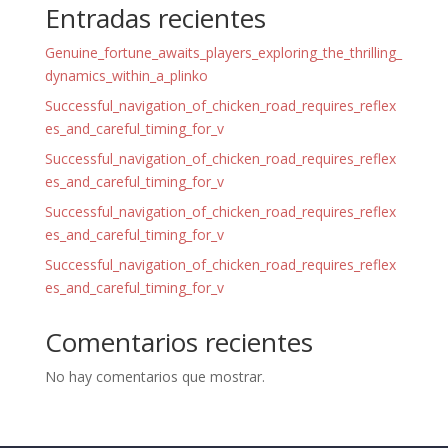
Entradas recientes
Genuine_fortune_awaits_players_exploring_the_thrilling_
dynamics_within_a_plinko
Successful_navigation_of_chicken_road_requires_reflex
es_and_careful_timing_for_v
Successful_navigation_of_chicken_road_requires_reflex
es_and_careful_timing_for_v
Successful_navigation_of_chicken_road_requires_reflex
es_and_careful_timing_for_v
Successful_navigation_of_chicken_road_requires_reflex
es_and_careful_timing_for_v
Comentarios recientes
No hay comentarios que mostrar.