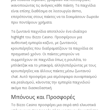
ικανοποιώντας τις ανάγκες κάθε παίκτη. Τα παιχνίδια
είναι επίσης διαθέσιμα σε λειτουργία demo,
επιτρέποντας στους παίκτες να τα δοκιμάσουν δωρεάν
πριν ποντάρουν χρήματα.
Τα ζωντανά παιχνίδια αποτελούν ένα ιδιαίτερο
highlight του Bizzo Casino. Προσφέρουν μια
αυθεντική εμπειρία καζίνο, με ζωντανούς
κρουπιέρηδες που διαδραματίζουν τα παιχνίδια σε
πραγματικό χρόνο. Οι παίκτες μπορούν να
συμμετέχουν σε παιχνίδια όπως η ρουλέτα, το
μπλάκτζακ και το μπακαρά, αλληλεπιδρώντας με τους
κρουπιέρηδες και άλλους παίκτες μέσω ζωντανού
chat. Αυτό προσφέρει μια ατμόσφαιρα συναρπασμού
και ρεαλισμού, κάνοντας την εμπειρία παιχνιδιού
ακόμα πιο διασκεδαστική.
Μπόνους και Προσφορές
Το Bizzo Casino προσφέρει μια σειρά από ελκυστικά