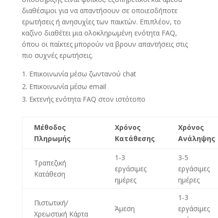
διαθέσιμοι για να απαντήσουν σε οποιεσδήποτε
ερωτήσεις ή ανησυχίες των παικτών. Επιπλέον, το
καζίνο διαθέτει μια ολοκληρωμένη ενότητα FAQ,
όπου οι παίκτες μπορούν να βρουν απαντήσεις στις
πιο συχνές ερωτήσεις.
Επικοινωνία μέσω ζωντανού chat
Επικοινωνία μέσω email
Εκτενής ενότητα FAQ στον ιστότοπο
Μέθοδος
Χρόνος
Χρόνος
Πληρωμής
Κατάθεσης
Ανάληψης
1-3
3-5
Τραπεζική
εργάσιμες
εργάσιμες
Κατάθεση
ημέρες
ημέρες
1-3
Πιστωτική/
Άμεση
εργάσιμες
Χρεωστική Κάρτα