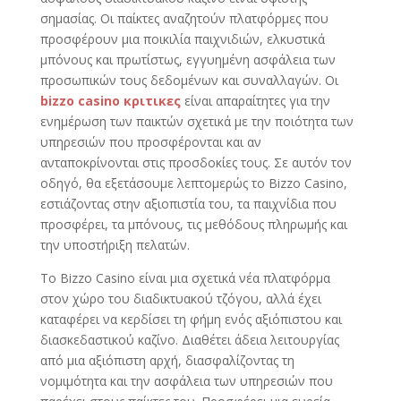
σημασίας. Οι παίκτες αναζητούν πλατφόρμες που
προσφέρουν μια ποικιλία παιχνιδιών, ελκυστικά
μπόνους και πρωτίστως, εγγυημένη ασφάλεια των
προσωπικών τους δεδομένων και συναλλαγών. Οι
bizzo casino κριτικες
είναι απαραίτητες για την
ενημέρωση των παικτών σχετικά με την ποιότητα των
υπηρεσιών που προσφέρονται και αν
ανταποκρίνονται στις προσδοκίες τους. Σε αυτόν τον
οδηγό, θα εξετάσουμε λεπτομερώς το Bizzo Casino,
εστιάζοντας στην αξιοπιστία του, τα παιχνίδια που
προσφέρει, τα μπόνους, τις μεθόδους πληρωμής και
την υποστήριξη πελατών.
Το Bizzo Casino είναι μια σχετικά νέα πλατφόρμα
στον χώρο του διαδικτυακού τζόγου, αλλά έχει
καταφέρει να κερδίσει τη φήμη ενός αξιόπιστου και
διασκεδαστικού καζίνο. Διαθέτει άδεια λειτουργίας
από μια αξιόπιστη αρχή, διασφαλίζοντας τη
νομιμότητα και την ασφάλεια των υπηρεσιών που