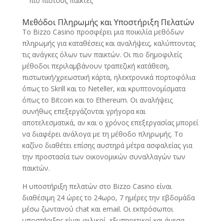
πιο πιστούς παίκτες
Μεθόδοι Πληρωμής και Υποστήριξη Πελατών
Το Bizzo Casino προσφέρει μια ποικιλία μεθόδων
πληρωμής για καταθέσεις και αναλήψεις, καλύπτοντας
τις ανάγκες όλων των παικτών. Οι πιο δημοφιλείς
μέθοδοι περιλαμβάνουν τραπεζική κατάθεση,
πιστωτική/χρεωστική κάρτα, ηλεκτρονικά πορτοφόλια
όπως το Skrill και το Neteller, και κρυπτονομίσματα
όπως το Bitcoin και το Ethereum. Οι αναλήψεις
συνήθως επεξεργάζονται γρήγορα και
αποτελεσματικά, αν και ο χρόνος επεξεργασίας μπορεί
να διαφέρει ανάλογα με τη μέθοδο πληρωμής. Το
καζίνο διαθέτει επίσης αυστηρά μέτρα ασφαλείας για
την προστασία των οικονομικών συναλλαγών των
παικτών.
Η υποστήριξη πελατών στο Bizzo Casino είναι
διαθέσιμη 24 ώρες το 24ωρο, 7 ημέρες την εβδομάδα
μέσω ζωντανού chat και email. Οι εκπρόσωποι
υποστήριξης είναι φιλικοί, εξυπηρετικοί και άμεσα