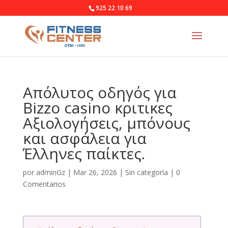
925 22 10 69
Απόλυτος οδηγός για
Bizzo casino κριτικες
Αξιολογήσεις, μπόνους
και ασφάλεια για
Έλληνες παίκτες.
por
adminGz
|
Mar 26, 2026
|
Sin categoría
|
0
Comentarios