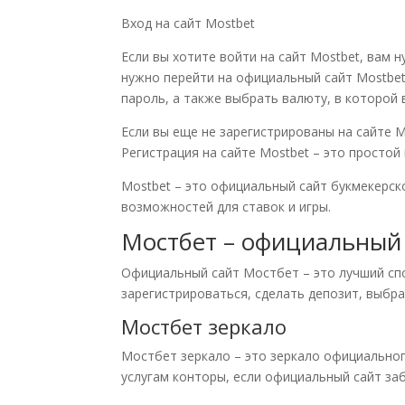
Вход на сайт Mostbet
Если вы хотите войти на сайт Mostbet, вам 
нужно перейти на официальный сайт Mostbet 
пароль, а также выбрать валюту, в которой 
Если вы еще не зарегистрированы на сайте M
Регистрация на сайте Mostbet – это простой
Mostbet – это официальный сайт букмекерск
возможностей для ставок и игры.
Мостбет – официальный 
Официальный сайт Мостбет – это лучший спо
зарегистрироваться, сделать депозит, выбра
Мостбет зеркало
Мостбет зеркало – это зеркало официальног
услугам конторы, если официальный сайт за