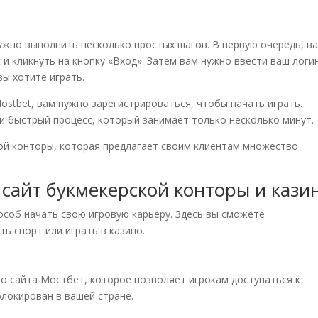
нужно выполнить несколько простых шагов. В первую очередь, в
и кликнуть на кнопку «Вход». Затем вам нужно ввести ваш логи
вы хотите играть.
ostbet, вам нужно зарегистрироваться, чтобы начать играть.
 и быстрый процесс, который занимает только несколько минут.
ой конторы, которая предлагает своим клиентам множество
сайт букмекерской конторы и кази
соб начать свою игровую карьеру. Здесь вы сможете
ть спорт или играть в казино.
о сайта Мостбет, которое позволяет игрокам доступаться к
блокирован в вашей стране.