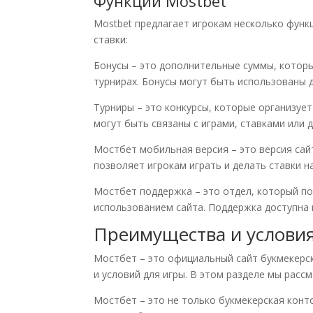
Функции Mostbet
Mostbet предлагает игрокам несколько функ
ставки:
Бонусы – это дополнительные суммы, которы
турнирах. Бонусы могут быть использованы д
Турниры – это конкурсы, которые организуе
могут быть связаны с играми, ставками или 
Мостбет мобильная версия – это версия сай
позволяет игрокам играть и делать ставки на
Мостбет поддержка – это отдел, который по
использованием сайта. Поддержка доступна 
Преимущества и условия
Мостбет – это официальный сайт букмекерс
и условий для игры. В этом разделе мы расс
Мостбет – это не только букмекерская конто