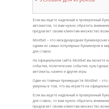
Если вы ищете надежный и проверенный букм
автоматов, то вам нужно обратить внимание
предлагает своим клиентам множество возмо
Mostbet – это международная букмекерская к
одним из самых популярных букмекеров в ми
для ставок.
На официальном сайте Mostbet вы можете н
события, политические события, культурные 
автоматы, казино и другие игры.
Один из главных преимуществ Mostbet – это
уверены в том, что вы играете на официальн
Если вы ищете надежный и проверенный букм
для ставок, то вам нужно обратить внимани
предлагает своим клиентам множество возмо