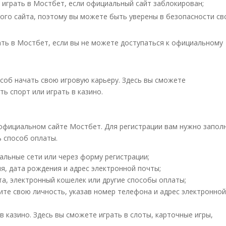
 играть в Мостбет, если официальный сайт заблокирован;
ого сайта, поэтому вы можете быть уверены в безопасности св
ать в Мостбет, если вы не можете доступаться к официальному
соб начать свою игровую карьеру. Здесь вы сможете
ть спорт или играть в казино.
 официальном сайте Мостбет. Для регистрации вам нужно запол
ь способ оплаты.
альные сети или через форму регистрации;
я, дата рождения и адрес электронной почты;
та, электронный кошелек или другие способы оплаты;
ите свою личность, указав номер телефона и адрес электронно
в казино. Здесь вы сможете играть в слоты, карточные игры,