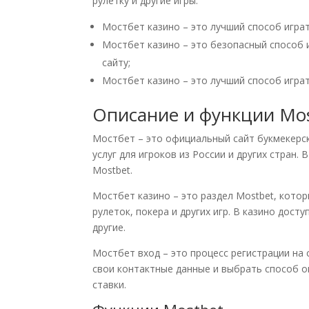
рулетку и другие игры.
Мостбет казино – это лучший способ играт
Мостбет казино – это безопасный способ 
сайту;
Мостбет казино – это лучший способ играт
Описание и функции Mo
Мостбет – это официальный сайт букмекерск
услуг для игроков из России и других стран
Mostbet.
Мостбет казино – это раздел Mostbet, кото
рулеток, покера и других игр. В казино дост
другие.
Мостбет вход – это процесс регистрации на 
свои контактные данные и выбрать способ о
ставки.