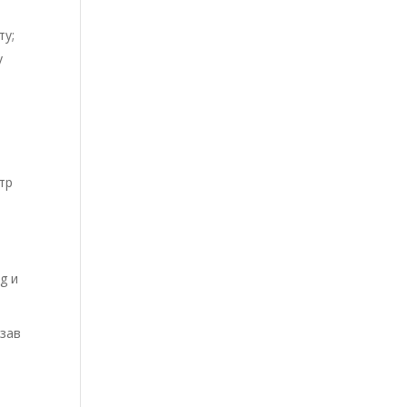
ту;
у
тр
и
g и
азав