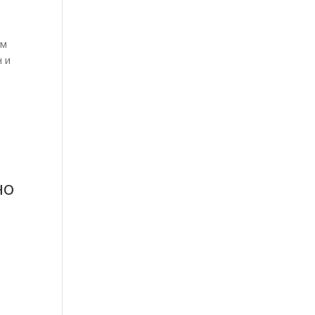
ам
н и
но