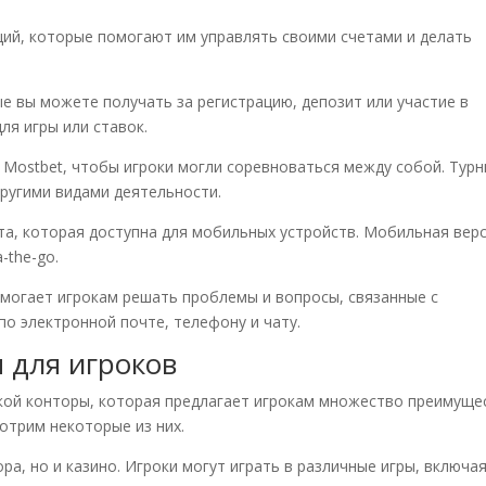
ций, которые помогают им управлять своими счетами и делать
е вы можете получать за регистрацию, депозит или участие в
ля игры или ставок.
т Mostbet, чтобы игроки могли соревноваться между собой. Тур
другими видами деятельности.
та, которая доступна для мобильных устройств. Мобильная вер
-the-go.
могает игрокам решать проблемы и вопросы, связанные с
по электронной почте, телефону и чату.
 для игроков
кой конторы, которая предлагает игрокам множество преимуще
мотрим некоторые из них.
ра, но и казино. Игроки могут играть в различные игры, включа