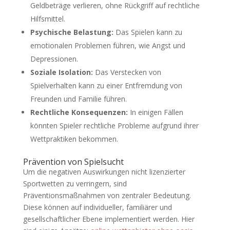
Geldbeträge verlieren, ohne Rückgriff auf rechtliche
Hilfsmittel.
Psychische Belastung:
Das Spielen kann zu
emotionalen Problemen führen, wie Angst und
Depressionen.
Soziale Isolation:
Das Verstecken von
Spielverhalten kann zu einer Entfremdung von
Freunden und Familie führen.
Rechtliche Konsequenzen:
In einigen Fällen
könnten Spieler rechtliche Probleme aufgrund ihrer
Wettpraktiken bekommen.
Prävention von Spielsucht
Um die negativen Auswirkungen nicht lizenzierter
Sportwetten zu verringern, sind
Präventionsmaßnahmen von zentraler Bedeutung.
Diese können auf individueller, familiärer und
gesellschaftlicher Ebene implementiert werden. Hier