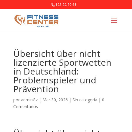
925 22 10 69
Übersicht über nicht
lizenzierte Sportwetten
in Deutschland:
Problemspieler und
Prävention
por
adminGz
|
Mar 30, 2026
|
Sin categoría
|
0
Comentarios