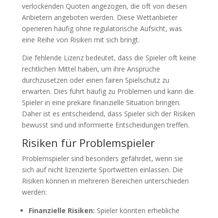
verlockenden Quoten angezogen, die oft von diesen
Anbietern angeboten werden. Diese Wettanbieter
operieren häufig ohne regulatorische Aufsicht, was
eine Reihe von Risiken mit sich bringt.
Die fehlende Lizenz bedeutet, dass die Spieler oft keine
rechtlichen Mittel haben, um ihre Ansprüche
durchzusetzen oder einen fairen Spielschutz zu
erwarten. Dies führt häufig zu Problemen und kann die
Spieler in eine prekäre finanzielle Situation bringen.
Daher ist es entscheidend, dass Spieler sich der Risiken
bewusst sind und informierte Entscheidungen treffen.
Risiken für Problemspieler
Problemspieler sind besonders gefährdet, wenn sie
sich auf nicht lizenzierte Sportwetten einlassen. Die
Risiken können in mehreren Bereichen unterschieden
werden:
Finanzielle Risiken:
Spieler könnten erhebliche