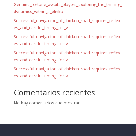
Genuine_fortune_awaits_players_exploring_the_thrilling_
dynamics_within_a_plinko
Successful_navigation_of_chicken_road_requires_reflex
es_and_careful_timing_for_v
Successful_navigation_of_chicken_road_requires_reflex
es_and_careful_timing_for_v
Successful_navigation_of_chicken_road_requires_reflex
es_and_careful_timing_for_v
Successful_navigation_of_chicken_road_requires_reflex
es_and_careful_timing_for_v
Comentarios recientes
No hay comentarios que mostrar.