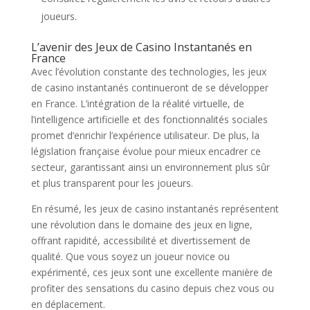
joueurs.
L’avenir des Jeux de Casino Instantanés en
France
Avec l’évolution constante des technologies, les jeux
de casino instantanés continueront de se développer
en France. L’intégration de la réalité virtuelle, de
l’intelligence artificielle et des fonctionnalités sociales
promet d’enrichir l’expérience utilisateur. De plus, la
législation française évolue pour mieux encadrer ce
secteur, garantissant ainsi un environnement plus sûr
et plus transparent pour les joueurs.
En résumé, les jeux de casino instantanés représentent
une révolution dans le domaine des jeux en ligne,
offrant rapidité, accessibilité et divertissement de
qualité. Que vous soyez un joueur novice ou
expérimenté, ces jeux sont une excellente manière de
profiter des sensations du casino depuis chez vous ou
en déplacement.