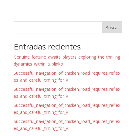
Buscar
Entradas recientes
Genuine_fortune_awaits_players_exploring_the_thrilling_
dynamics_within_a_plinko
Successful_navigation_of_chicken_road_requires_reflex
es_and_careful_timing_for_v
Successful_navigation_of_chicken_road_requires_reflex
es_and_careful_timing_for_v
Successful_navigation_of_chicken_road_requires_reflex
es_and_careful_timing_for_v
Successful_navigation_of_chicken_road_requires_reflex
es_and_careful_timing_for_v