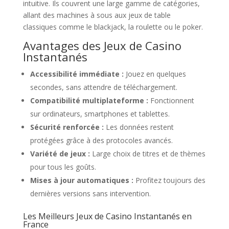
intuitive. Ils couvrent une large gamme de catégories,
allant des machines à sous aux jeux de table
classiques comme le blackjack, la roulette ou le poker.
Avantages des Jeux de Casino
Instantanés
Accessibilité immédiate :
Jouez en quelques
secondes, sans attendre de téléchargement.
Compatibilité multiplateforme :
Fonctionnent
sur ordinateurs, smartphones et tablettes.
Sécurité renforcée :
Les données restent
protégées grâce à des protocoles avancés.
Variété de jeux :
Large choix de titres et de thèmes
pour tous les goûts.
Mises à jour automatiques :
Profitez toujours des
dernières versions sans intervention.
Les Meilleurs Jeux de Casino Instantanés en
France