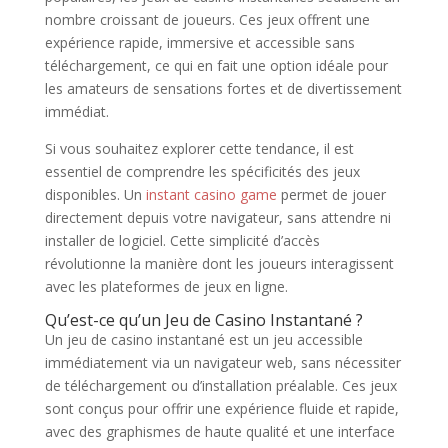
nombre croissant de joueurs. Ces jeux offrent une
expérience rapide, immersive et accessible sans
téléchargement, ce qui en fait une option idéale pour
les amateurs de sensations fortes et de divertissement
immédiat.
Si vous souhaitez explorer cette tendance, il est
essentiel de comprendre les spécificités des jeux
disponibles. Un
instant casino game
permet de jouer
directement depuis votre navigateur, sans attendre ni
installer de logiciel. Cette simplicité d’accès
révolutionne la manière dont les joueurs interagissent
avec les plateformes de jeux en ligne.
Qu’est-ce qu’un Jeu de Casino Instantané ?
Un jeu de casino instantané est un jeu accessible
immédiatement via un navigateur web, sans nécessiter
de téléchargement ou d’installation préalable. Ces jeux
sont conçus pour offrir une expérience fluide et rapide,
avec des graphismes de haute qualité et une interface