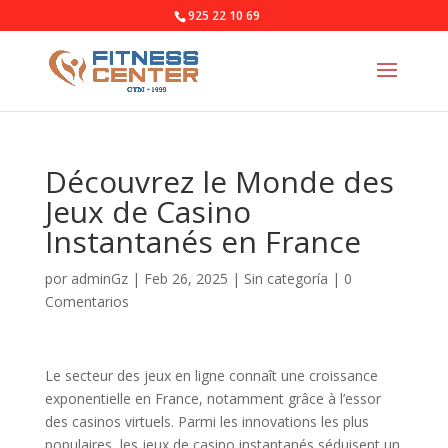
925 22 10 69
Découvrez le Monde des
Jeux de Casino
Instantanés en France
por
adminGz
|
Feb 26, 2025
|
Sin categoría
|
0
Comentarios
Le secteur des jeux en ligne connaît une croissance
exponentielle en France, notamment grâce à l’essor
des casinos virtuels. Parmi les innovations les plus
populaires, les jeux de casino instantanés séduisent un