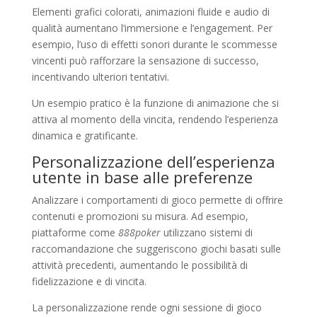
Elementi grafici colorati, animazioni fluide e audio di
qualità aumentano l’immersione e l’engagement. Per
esempio, l’uso di effetti sonori durante le scommesse
vincenti può rafforzare la sensazione di successo,
incentivando ulteriori tentativi.
Un esempio pratico è la funzione di animazione che si
attiva al momento della vincita, rendendo l’esperienza
dinamica e gratificante.
Personalizzazione dell’esperienza
utente in base alle preferenze
Analizzare i comportamenti di gioco permette di offrire
contenuti e promozioni su misura. Ad esempio,
piattaforme come
888poker
utilizzano sistemi di
raccomandazione che suggeriscono giochi basati sulle
attività precedenti, aumentando le possibilità di
fidelizzazione e di vincita.
La personalizzazione rende ogni sessione di gioco