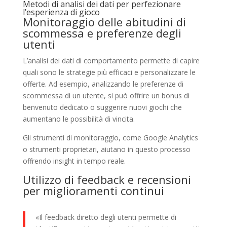
Metodi di analisi dei dati per perfezionare
l’esperienza di gioco
Monitoraggio delle abitudini di
scommessa e preferenze degli
utenti
L’analisi dei dati di comportamento permette di capire
quali sono le strategie più efficaci e personalizzare le
offerte. Ad esempio, analizzando le preferenze di
scommessa di un utente, si può offrire un bonus di
benvenuto dedicato o suggerire nuovi giochi che
aumentano le possibilità di vincita.
Gli strumenti di monitoraggio, come Google Analytics
o strumenti proprietari, aiutano in questo processo
offrendo insight in tempo reale.
Utilizzo di feedback e recensioni
per miglioramenti continui
«Il feedback diretto degli utenti permette di