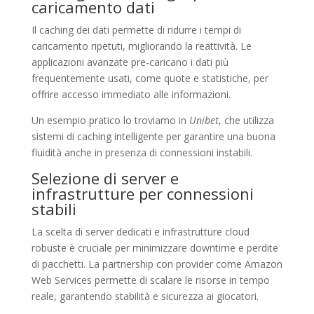
caricamento dati
Il caching dei dati permette di ridurre i tempi di
caricamento ripetuti, migliorando la reattività. Le
applicazioni avanzate pre-caricano i dati più
frequentemente usati, come quote e statistiche, per
offrire accesso immediato alle informazioni.
Un esempio pratico lo troviamo in
Unibet
, che utilizza
sistemi di caching intelligente per garantire una buona
fluidità anche in presenza di connessioni instabili.
Selezione di server e
infrastrutture per connessioni
stabili
La scelta di server dedicati e infrastrutture cloud
robuste è cruciale per minimizzare downtime e perdite
di pacchetti. La partnership con provider come Amazon
Web Services permette di scalare le risorse in tempo
reale, garantendo stabilità e sicurezza ai giocatori.