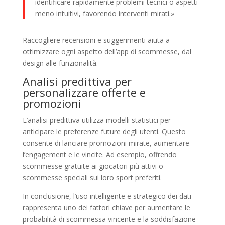
identificare rapidamente problemi tecnici o aspetti
meno intuitivi, favorendo interventi mirati.»
Raccogliere recensioni e suggerimenti aiuta a
ottimizzare ogni aspetto dell’app di scommesse, dal
design alle funzionalità.
Analisi predittiva per
personalizzare offerte e
promozioni
L’analisi predittiva utilizza modelli statistici per
anticipare le preferenze future degli utenti. Questo
consente di lanciare promozioni mirate, aumentare
l’engagement e le vincite. Ad esempio, offrendo
scommesse gratuite ai giocatori più attivi o
scommesse speciali sui loro sport preferiti.
In conclusione, l’uso intelligente e strategico dei dati
rappresenta uno dei fattori chiave per aumentare le
probabilità di scommessa vincente e la soddisfazione