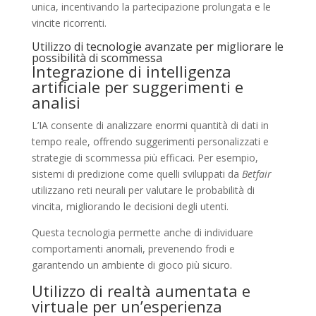
unica, incentivando la partecipazione prolungata e le
vincite ricorrenti.
Utilizzo di tecnologie avanzate per migliorare le
possibilità di scommessa
Integrazione di intelligenza
artificiale per suggerimenti e
analisi
L’IA consente di analizzare enormi quantità di dati in
tempo reale, offrendo suggerimenti personalizzati e
strategie di scommessa più efficaci. Per esempio,
sistemi di predizione come quelli sviluppati da
Betfair
utilizzano reti neurali per valutare le probabilità di
vincita, migliorando le decisioni degli utenti.
Questa tecnologia permette anche di individuare
comportamenti anomali, prevenendo frodi e
garantendo un ambiente di gioco più sicuro.
Utilizzo di realtà aumentata e
virtuale per un’esperienza