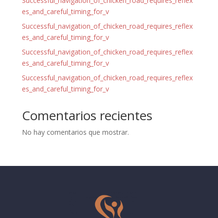
Successful_navigation_of_chicken_road_requires_reflex
es_and_careful_timing_for_v
Successful_navigation_of_chicken_road_requires_reflex
es_and_careful_timing_for_v
Successful_navigation_of_chicken_road_requires_reflex
es_and_careful_timing_for_v
Successful_navigation_of_chicken_road_requires_reflex
es_and_careful_timing_for_v
Comentarios recientes
No hay comentarios que mostrar.