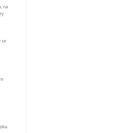
a, na
ry.
o se
si
zika.