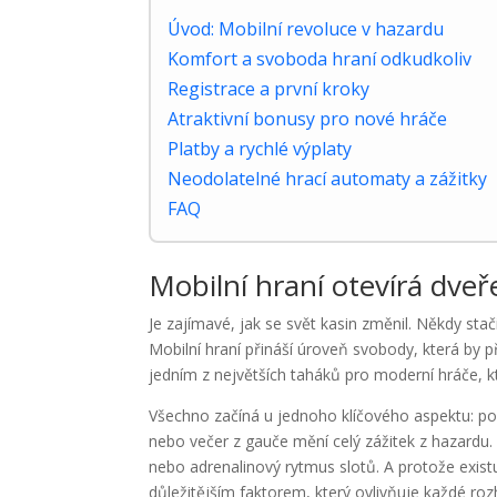
Úvod: Mobilní revoluce v hazardu
Komfort a svoboda hraní odkudkoliv
Registrace a první kroky
Atraktivní bonusy pro nové hráče
Platby a rychlé výplaty
Neodolatelné hrací automaty a zážitky
FAQ
Mobilní hraní otevírá dv
Je zajímavé, jak se svět kasin změnil. Někdy stač
Mobilní hraní přináší úroveň svobody, která by p
jedním z největších taháků pro moderní hráče, kt
Všechno začíná u jednoho klíčového aspektu: poh
nebo večer z gauče mění celý zážitek z hazardu
nebo adrenalinový rytmus slotů. A protože existu
důležitějším faktorem, který ovlivňuje každé roz