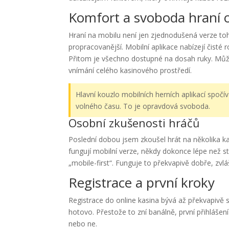
Komfort a svoboda hraní 
Hraní na mobilu není jen zjednodušená verze t
propracovanější. Mobilní aplikace nabízejí čisté r
Přitom je všechno dostupné na dosah ruky. Můž
vnímání celého kasinového prostředí.
Hlavní kouzlo mobilních herních aplikací spočív
volného času. To je opravdová svoboda.
Osobní zkušenosti hráčů
Poslední dobou jsem zkoušel hrát na několika ka
fungují mobilní verze, někdy dokonce lépe než st
„mobile-first“. Funguje to překvapivě dobře, zvl
Registrace a první kroky
Registrace do online kasina bývá až překvapivě sn
hotovo. Přestože to zní banálně, první přihlášen
nebo ne.