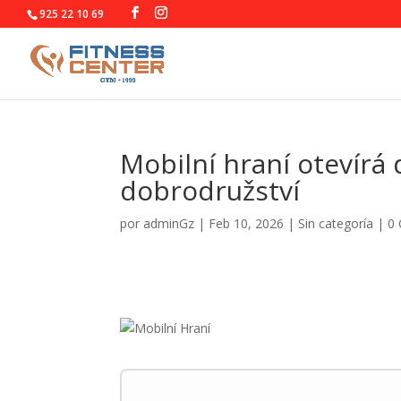
925 22 10 69
Mobilní hraní otevír
dobrodružství
por
adminGz
|
Feb 10, 2026
|
Sin categoría
|
0