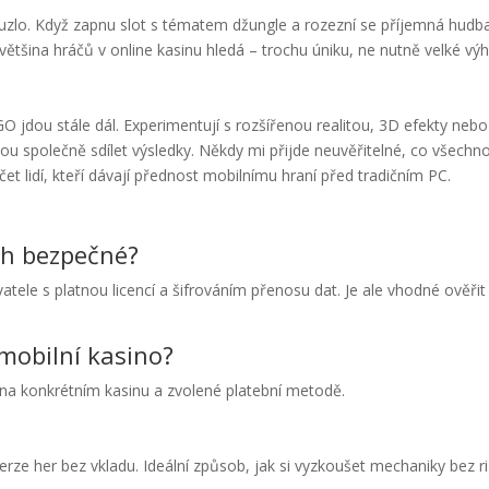
ouzlo. Když zapnu slot s tématem džungle a rozezní se příjemná hudb
většina hráčů v online kasinu hledá – trochu úniku, ne nutně velké výh
O jdou stále dál. Experimentují s rozšířenou realitou, 3D efekty nebo
u společně sdílet výsledky. Někdy mi přijde neuvěřitelné, co všechn
et lidí, kteří dávají přednost mobilnímu hraní před tradičním PC.
ech bezpečné?
ele s platnou licencí a šifrováním přenosu dat. Je ale vhodné ověřit 
 mobilní kasino?
 na konkrétním kasinu a zvolené platební metodě.
rze her bez vkladu. Ideální způsob, jak si vyzkoušet mechaniky bez ri