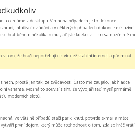
odkudkoliv
oho, co známe z desktopu. V mnoha případech je to dokonce
ozhraní, intuitivní ovládání a v některých případech dokonce exkluzivní
ete hrát během několika minut, ať jste kdekoliv — to samozřejmě m
á v tom, že hráči nepotřebují nic víc než stabilní internet a pár minut
sinech, prostě jen tak, ze zvědavosti. Často mě zaujalo, jak hladce
olní varianta. Možná to souvisí s tím, že vývojáři teď myslí primárně
ášť u moderních slotů.
adná. Ve většině případů stačí pár kliknutí, potvrdit e-mail a máte
í vytváří první dojem, který může rozhodnout o tom, zda se hráč vrátí