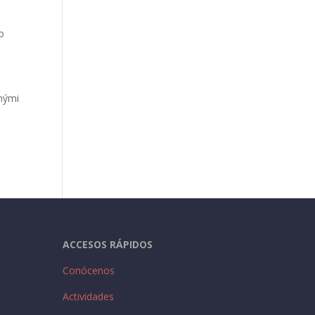
bo
anými
ACCESOS RÁPIDOS
Conócenos
Actividades