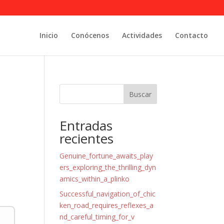
Inicio
Conócenos
Actividades
Contacto
Buscar
Entradas
recientes
Genuine_fortune_awaits_play
ers_exploring_the_thrilling_dyn
amics_within_a_plinko
Successful_navigation_of_chic
ken_road_requires_reflexes_a
nd_careful_timing_for_v