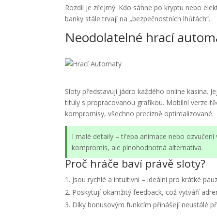
Rozdíl je zřejmý. Kdo sáhne po kryptu nebo ele
banky stále trvají na „bezpečnostních lhůtách“.
Neodolatelné hrací automa
Sloty představují jádro každého online kasina. J
tituly s propracovanou grafikou. Mobilní verze 
kompromisy, všechno precizně optimalizované.
I malé detaily – třeba animace nebo ozvučení vý
kompromis, ale plnohodnotná alternativa.
Proč hráče baví právě sloty?
Jsou rychlé a intuitivní – ideální pro krátké pau
Poskytují okamžitý feedback, což vytváří adren
Díky bonusovým funkcím přinášejí neustálé př