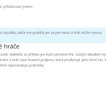
l, přihlašovací jméno.
tě zrychlila, takže vše probíhá jen za pár minut a hráč může rovnou
é hráče
obě. Málokdo se přihlásí jen kvůli samotné hře, častým lákadlem b
ráče a hráč zase finanční podporu, která prodlužuje jeho herní čas. 
člivě neprostuduje podmínky.