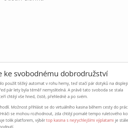
eře ke svobodnému dobrodružství
ilo použít těžký automat v rohu herny, teď stačí pár dotyků na displeji
řed pár lety byla téměř nemyslitelná. A právě tato svoboda se stala
eří chtějí vše hned, čistě, přehledně a po svém.
odlí. Možnost přihlásit se do virtuálního kasina během cesty do prá
. Hráči se mohou rozhodnout, zda chtějí pomalé tempo ruletového ko
je tolik platforem, výběr
top kasina s nejrychlejšími výplatami
je stál
hodnutí.