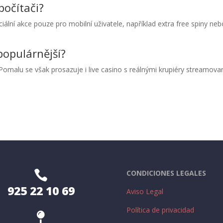
počítači?
ciální akce pouze pro mobilní uživatele, například extra free spiny ne
populárnější?
k. Pomalu se však prosazuje i live casino s reálnými krupiéry streamov

CONDICIONES LEGALES
925 22 10 69
Aviso Legal
Política de privacidad
