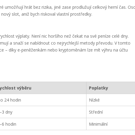
 umožňují hrát bez rizika, jiné zase prodlužují celkový herní čas. O
ový slot, aniž bych riskoval vlastní prostředky.
ychlost výplaty. Není nic horšího než čekat na své peníze celé dny.
mují a snaží se nabídnout co nejrychlejší metody převodu. V tomto
ozice – díky e-peněženkám nebo kryptoměnám lze mít výhru na účtu
ychlost výběru
Poplatky
o 24 hodin
Nízké
–3 dny
Střední
–6 hodin
Minimální