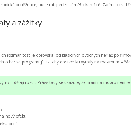
ktronické peněžence, bude mít peníze téměř okamžitě. Zatímco tradič
ty a zážitky
ejich rozmanitost je obrovská, od klasických ovocných her až po filmo
těchto her se programují tak, aby obrazovku využily na maximum – žá
hry – dělají rozdíl. Právě tady se ukazuje, že hraní na mobilu není je
zy.
alinový efekt.
ekvapení.