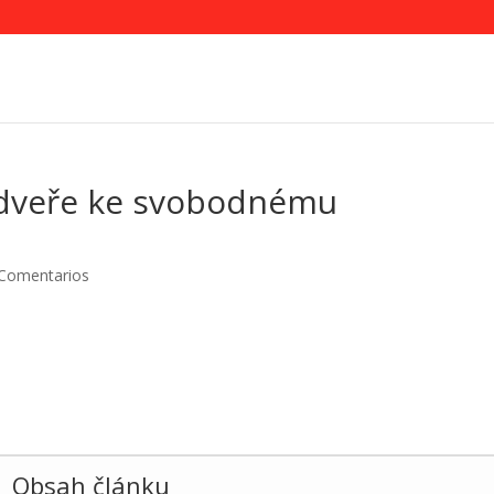
á dveře ke svobodnému
 Comentarios
Obsah článku