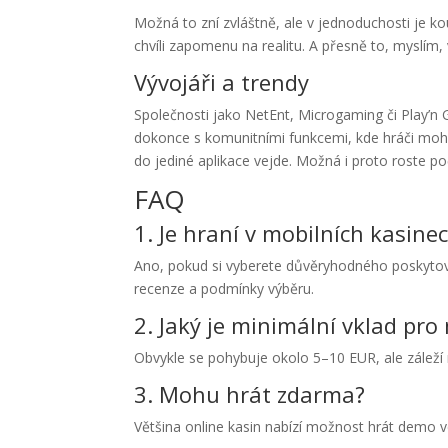
Možná to zní zvláštně, ale v jednoduchosti je k
chvíli zapomenu na realitu. A přesně to, myslím, 
Vývojáři a trendy
Společnosti jako NetEnt, Microgaming či Play’n G
dokonce s komunitními funkcemi, kde hráči moho
do jediné aplikace vejde. Možná i proto roste poč
FAQ
1. Je hraní v mobilních kasin
Ano, pokud si vyberete důvěryhodného poskytovat
recenze a podmínky výběru.
2. Jaký je minimální vklad pro
Obvykle se pohybuje okolo 5–10 EUR, ale záleží
3. Mohu hrát zdarma?
Většina online kasin nabízí možnost hrát demo ve