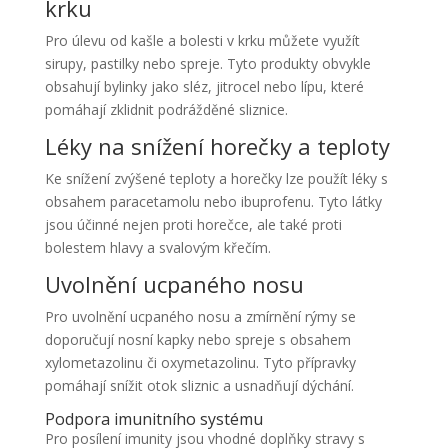
krku
Pro úlevu od kašle a bolesti v krku můžete využít
sirupy, pastilky nebo spreje. Tyto produkty obvykle
obsahují bylinky jako sléz, jitrocel nebo lípu, které
pomáhají zklidnit podrážděné sliznice.
Léky na snížení horečky a teploty
Ke snížení zvýšené teploty a horečky lze použít léky s
obsahem paracetamolu nebo ibuprofenu. Tyto látky
jsou účinné nejen proti horečce, ale také proti
bolestem hlavy a svalovým křečím.
Uvolnění ucpaného nosu
Pro uvolnění ucpaného nosu a zmírnění rýmy se
doporučují nosní kapky nebo spreje s obsahem
xylometazolinu či oxymetazolinu. Tyto přípravky
pomáhají snížit otok sliznic a usnadňují dýchání.
Podpora imunitního systému
Pro posílení imunity jsou vhodné doplňky stravy s