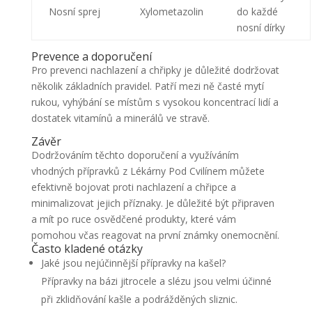
Nosní sprej
Xylometazolin
do každé
nosní dírky
Prevence a doporučení
Pro prevenci nachlazení a chřipky je důležité dodržovat
několik základních pravidel. Patří mezi ně časté mytí
rukou, vyhýbání se místům s vysokou koncentrací lidí a
dostatek vitamínů a minerálů ve stravě.
Závěr
Dodržováním těchto doporučení a využíváním
vhodných přípravků z Lékárny Pod Cvilínem můžete
efektivně bojovat proti nachlazení a chřipce a
minimalizovat jejich příznaky. Je důležité být připraven
a mít po ruce osvědčené produkty, které vám
pomohou včas reagovat na první známky onemocnění.
Často kladené otázky
Jaké jsou nejúčinnější přípravky na kašel?
Přípravky na bázi jitrocele a slézu jsou velmi účinné
při zklidňování kašle a podrážděných sliznic.