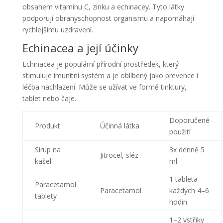
obsahem vitaminu C, zinku a echinacey. Tyto látky
podporují obranyschopnost organismu a napomáhají
rychlejšímu uzdravení.
Echinacea a její účinky
Echinacea je populární přírodní prostředek, který
stimuluje imunitní systém a je oblíbený jako prevence i
léčba nachlazení. Může se užívat ve formě tinktury,
tablet nebo čaje.
Doporučené
Produkt
Účinná látka
použití
Sirup na
3x denně 5
Jitrocel, sléz
kašel
ml
1 tableta
Paracetamol
Paracetamol
každých 4–6
tablety
hodin
1–2 vstřiky