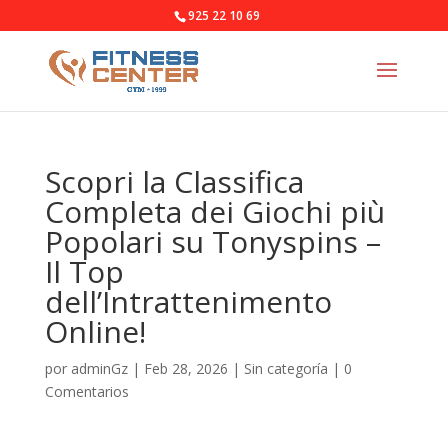
925 22 10 69
Scopri la Classifica
Completa dei Giochi più
Popolari su Tonyspins –
Il Top
dell’Intrattenimento
Online!
por
adminGz
|
Feb 28, 2026
|
Sin categoría
|
0
Comentarios