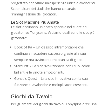
progettato per offrire un’esperienza unica e avvincenti.
Scopri alcuni dei titoli che hanno catturato
l’immaginazione dei giocatori.
Le Slot Machine Più Amate
Le slot occupano un posto speciale nel cuore dei
giocatori su Tonyspins. Vediamo quali sono le slot più
gettonate:
Book of Ra – Un classico intramontabile che
continua a riscuotere successo grazie alla sua
semplice ma avvincente meccanica di gioco.
Starburst – La slot rivoluzionaria con i suoi colori
brillanti e le vincite emozionanti.
Gonzo’s Quest – Una slot innovativa con la sua
funzione di Avalanche e moltiplicatori crescenti.
Giochi da Tavolo
Per gli amanti dei giochi da tavolo, Tonyspins offre una