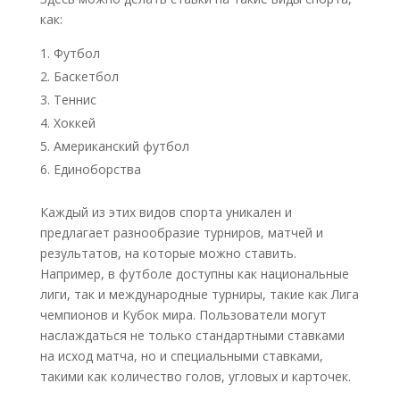
как:
Футбол
Баскетбол
Теннис
Хоккей
Американский футбол
Единоборства
Каждый из этих видов спорта уникален и
предлагает разнообразие турниров, матчей и
результатов, на которые можно ставить.
Например, в футболе доступны как национальные
лиги, так и международные турниры, такие как Лига
чемпионов и Кубок мира. Пользователи могут
наслаждаться не только стандартными ставками
на исход матча, но и специальными ставками,
такими как количество голов, угловых и карточек.