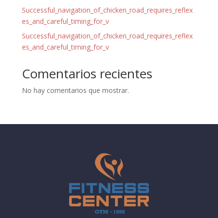
Successful_navigation_of_chicken_road_requires_reflex
es_and_careful_timing_for_v
Successful_navigation_of_chicken_road_requires_reflex
es_and_careful_timing_for_v
Comentarios recientes
No hay comentarios que mostrar.