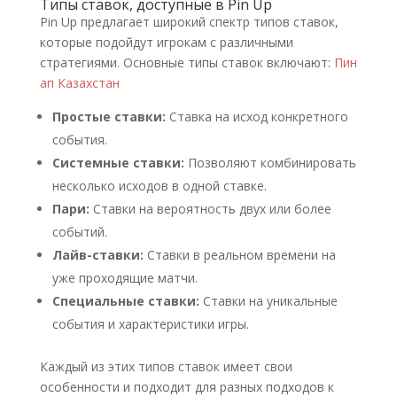
Типы ставок, доступные в Pin Up
Pin Up предлагает широкий спектр типов ставок,
которые подойдут игрокам с различными
стратегиями. Основные типы ставок включают:
Пин
ап Казахстан
Простые ставки:
Ставка на исход конкретного
события.
Системные ставки:
Позволяют комбинировать
несколько исходов в одной ставке.
Пари:
Ставки на вероятность двух или более
событий.
Лайв-ставки:
Ставки в реальном времени на
уже проходящие матчи.
Специальные ставки:
Ставки на уникальные
события и характеристики игры.
Каждый из этих типов ставок имеет свои
особенности и подходит для разных подходов к