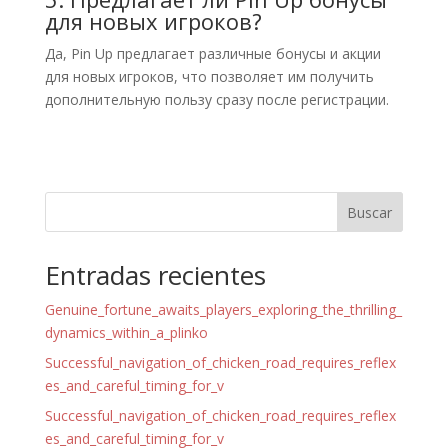
для новых игроков?
Да, Pin Up предлагает различные бонусы и акции
для новых игроков, что позволяет им получить
дополнительную пользу сразу после регистрации.
Buscar
Entradas recientes
Genuine_fortune_awaits_players_exploring_the_thrilling_
dynamics_within_a_plinko
Successful_navigation_of_chicken_road_requires_reflex
es_and_careful_timing_for_v
Successful_navigation_of_chicken_road_requires_reflex
es_and_careful_timing_for_v