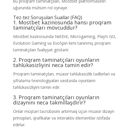
bu proqram təminatçıları, Mostbet platformasının
uğurunda mühüm rol oynayır.
Tez-tez Soruşulan Suallar (FAQ)
1. Mostbet kazinosunda hansı proqram
təminatçıları mövcuddur?
Mostbet kazinosunda NetEnt, Microgaming, Play’n GO,
Evolution Gaming və EvoSpin kimi tanınmış proqram
təminatçıları fəaliyyət göstərir.
2. Proqram təminatçıları oyunların
təhlükəsizliyini necə təmin edir?
Proqram təminatçıları, müasir təhlükəsizlik tədbirləri və
şifrələmə texnologiyaları vasitəsilə oyunların
təhlükəsizliyini təmin edir.
3. Proqram təminatçıları oyunların
dizaynını necə təkmilləşdirir?
Onlar müştəri təcrübəsini artırmaq üçün müasir dizayn
prinsipləri, qrafikalar və interaktiv elementlər istifadə
edirlər.