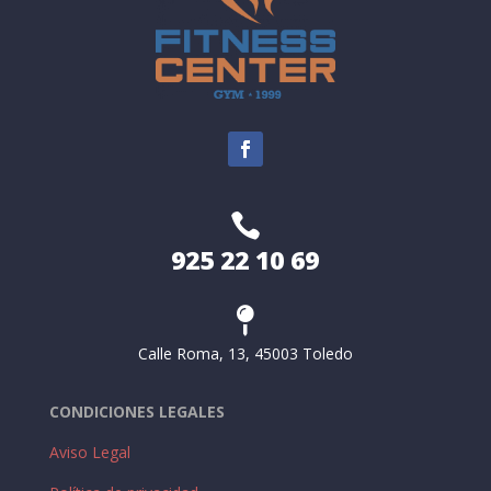

925 22 10 69

Calle Roma, 13, 45003 Toledo
CONDICIONES LEGALES
Aviso Legal