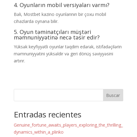
4. Oyunların mobil versiyaları varmı?
Bəli, Mostbet kazino oyunlarının bir çoxu mobil
cihazlarda oynana bilir.
5. Oyun təminatçıları müştəri
məmnuniyyətinə necə təsir edir?
Yüksək keyfiyyətli oyunlar təqdim edərək, istifadəçilərin
məmnuniyyətini yüksəldir və geri dönüş səviyyəsini
artırır.
Buscar
Entradas recientes
Genuine_fortune_awaits_players_exploring_the_thrilling_
dynamics_within_a_plinko