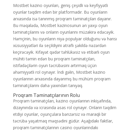
Mostbet kazino oyunları, geniş çeşidli və keyfiyyətli
oyunlar təqdim edən bir platformadır. Bu oyunların
arxasında isə tanınmış proqram təminatçıları dayanır.
Bu məqalədə, Mostbet kazinosunun ən yaxşı oyun
təminatçılarını və onların oyunlarını müzakirə edəcəyik.
Həmçinin, bu oyunların niyə populyar olduğunu və hansı
xüsusiyyətləri ilə seçildiyini ətraflı şəkildə nəzərdən
keçirəcəyik. Kifayət qədər təhlükəsiz və etibarlı oyun
mühiti təmin edən bu proqram təminatçıları,
istifadəçilərin oyun təcrübəsini artırmaq üçün
əhəmiyyətli rol oynayır. İndi gəlin, Mostbet kazino
oyunlarının arxasında dayanmış bu mühüm proqram
təminatçılarını daha yaxından tanıyaq.
Proqram Təminatçılarının Rolu
Proqram təminatçıları, kazino oyunlarının inkişafında,
dizaynında və icrasında əsas rol oynayır. Onların təqdim
etdiyi oyunlar, oyunçulara bənzərsiz və maraqlı bir
təcrübə yaşatmaq məqsədini güdür. Aşağıdakı faktlar,
proqram təminatçılarının casino oyunlarındakı