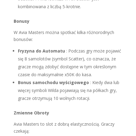
kombinowana z liczbą 5-krotnie.
Bonusy
W Avia Masters można spotkać kilka różnorodnych
bonusów:
Fryzyna do Automatu
: Podczas gry może pojawić
się 8 samolotów (symbol Scatter), co oznacza, że
gracze mogą zdobyć dostępne w tym określonym
czasie do maksymalnie x50K do kasa.
Bonus samochodu wyścigowego
: Kiedy dwa lub
więcej symboli Wilda pojawiają się na półkach gry,
gracze otrzymują 10 wolnych rotacji.
Zmienne Obroty
Avia Masters to slot z dobrą elastycznością. Graczy
czekają: