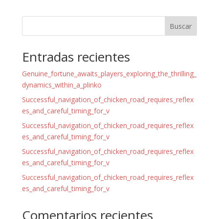
Buscar
Entradas recientes
Genuine_fortune_awaits_players_exploring_the_thrilling_
dynamics_within_a_plinko
Successful_navigation_of_chicken_road_requires_reflex
es_and_careful_timing_for_v
Successful_navigation_of_chicken_road_requires_reflex
es_and_careful_timing_for_v
Successful_navigation_of_chicken_road_requires_reflex
es_and_careful_timing_for_v
Successful_navigation_of_chicken_road_requires_reflex
es_and_careful_timing_for_v
Comentarios recientes