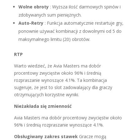
Wolne obroty
: Wyższa ilość darmowych spinów i
zdobywanych sum pieniężnych.
Auto-Retry
: Funkcja automatycznie restartuje gry,
ponownie używać kombinacji z dowolnymi od 5 do
maksymalnego limitu (20) obrotów.
RTP
Warto wiedzieć, że Avia Masters ma dobór
procentowy zwycięstw około 96% i średnią
rozpraszanie wynoszące 4.1%. Ta kombinacja
sugeruje, że jest to slot zadowalający dla graczy
otrzymujących korzystne wyniki.
Nieżakłada się zmienność
Avia Masters ma dobór procentowy zwycięstw około
96% i średnią rozpraszanie wynoszące 4.1%.
Obsługiwany zakres stawek
Gracze mogą