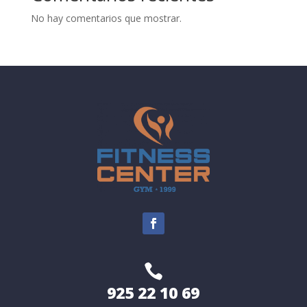
No hay comentarios que mostrar.

925 22 10 69