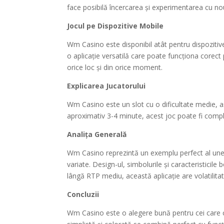
face posibilă încercarea și experimentarea cu noul
Jocul pe Dispozitive Mobile
Wm Casino este disponibil atât pentru dispozitive
o aplicație versatilă care poate funcționa corect 
orice loc și din orice moment.
Explicarea Jucatorului
Wm Casino este un slot cu o dificultate medie, a
aproximativ 3-4 minute, acest joc poate fi compl
Analița Generală
Wm Casino reprezintă un exemplu perfect al unei 
variate. Design-ul, simbolurile și caracteristicil
lângă RTP mediu, această aplicație are volatilita
Concluzii
Wm Casino este o alegere bună pentru cei care cau