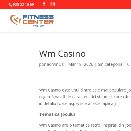
925 22 10 69
Wm Casino
por
adminGz
|
Mar 18, 2026
|
Sin categoría
|
0
Wm Casino este unul dintre cele mai populare jocur
o gamă vastă de caracteristici și funcții care of
în detaliu toate aspectele acestei aplicații.
Tematica Jocului
Wm Casino are o tematică retro, inspirați din jocur