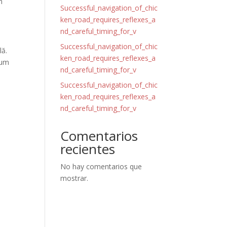
n
Successful_navigation_of_chic
ken_road_requires_reflexes_a
nd_careful_timing_for_v
Successful_navigation_of_chic
lă.
ken_road_requires_reflexes_a
cum
nd_careful_timing_for_v
Successful_navigation_of_chic
ken_road_requires_reflexes_a
nd_careful_timing_for_v
Comentarios
recientes
No hay comentarios que
mostrar.