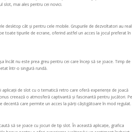
 slot, mai ales pentru cei novici.
le desktop cât și pentru cele mobile. Grupurile de dezvoltatori au real
pe toate tipurile de ecrane, oferind astfel un acces la jocul preferat în
șa încât nu este prea greu pentru cei care încep să se joace. Timp de
etat într-o singură rundă.
aplicații de slot cu o tematică retro care oferă experiențe de joacă
e bonus creează o atmosferă captivantă și fascinantă pentru jucători. P
te decentă care permite un acces la părți câștigătoare în mod regulat.
tă să se joace cu jocuri de tip slot. În această aplicație, grafica