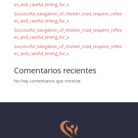
es_and_careful_timing_for_v
Successful_navigation_of_chicken_road_requires_reflex
es_and_careful_timing_for_v
Successful_navigation_of_chicken_road_requires_reflex
es_and_careful_timing_for_v
Successful_navigation_of_chicken_road_requires_reflex
es_and_careful_timing_for_v
Comentarios recientes
No hay comentarios que mostrar.