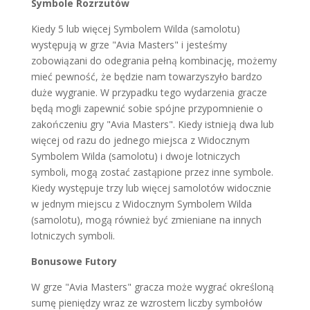
Symbole Rozrzutów
Kiedy 5 lub więcej Symbolem Wilda (samolotu)
występują w grze "Avia Masters" i jesteśmy
zobowiązani do odegrania pełną kombinację, możemy
mieć pewność, że będzie nam towarzyszyło bardzo
duże wygranie. W przypadku tego wydarzenia gracze
będą mogli zapewnić sobie spójne przypomnienie o
zakończeniu gry "Avia Masters". Kiedy istnieją dwa lub
więcej od razu do jednego miejsca z Widocznym
Symbolem Wilda (samolotu) i dwoje lotniczych
symboli, mogą zostać zastąpione przez inne symbole.
Kiedy występuje trzy lub więcej samolotów widocznie
w jednym miejscu z Widocznym Symbolem Wilda
(samolotu), mogą również być zmieniane na innych
lotniczych symboli.
Bonusowe Futory
W grze "Avia Masters" gracza może wygrać określoną
sumę pieniędzy wraz ze wzrostem liczby symbołów