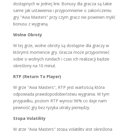
dostępnych w jednej linii. Bonusy dla gracza są takie
same jak ustawienia i przypomnienie o zakończeniu
gry "Avia Masters" przy czym gracz nie powinien mylić
bonusu z wygraną.
Wolne Obroty
W tej grze, wolne obroty są dostępne dla graczy w
którymś momencie gry. Gracza może przypomnieć
sobie o wolnych rundach i czas ich realizacji będzie
określony na 10 minut.
RTP (Return To Player)
W grze "Avia Masters", RTP jest wartością która
odpowiada prawdopodobieństwu wygrania. W tym
przypadku, poziom RTP wynosi 96% co daje nam
pewność gry bez ryzyka utraty pieniędzy.
Stopa Volatility
W grze "Avia Masters" stopą volatility jest określona