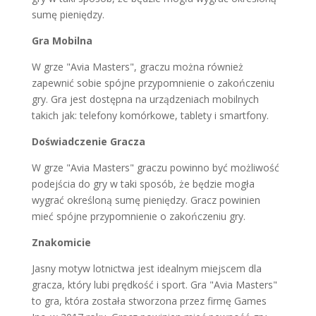
sumę pieniędzy.
Gra Mobilna
W grze "Avia Masters", graczu można również
zapewnić sobie spójne przypomnienie o zakończeniu
gry. Gra jest dostępna na urządzeniach mobilnych
takich jak: telefony komórkowe, tablety i smartfony.
Doświadczenie Gracza
W grze "Avia Masters" graczu powinno być możliwość
podejścia do gry w taki sposób, że będzie mogła
wygrać określoną sumę pieniędzy. Gracz powinien
mieć spójne przypomnienie o zakończeniu gry.
Znakomicie
Jasny motyw lotnictwa jest idealnym miejscem dla
gracza, który lubi prędkość i sport. Gra "Avia Masters"
to gra, która została stworzona przez firmę Games