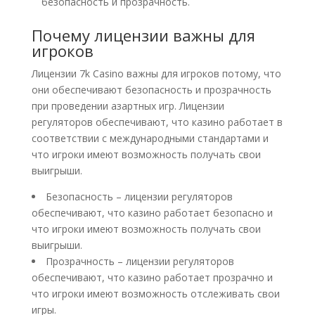
безопасность и прозрачность.
Почему лицензии важны для
игроков
Лицензии 7k Casino важны для игроков потому, что
они обеспечивают безопасность и прозрачность
при проведении азартных игр. Лицензии
регуляторов обеспечивают, что казино работает в
соответствии с международными стандартами и
что игроки имеют возможность получать свои
выигрыши.
Безопасность – лицензии регуляторов
обеспечивают, что казино работает безопасно и
что игроки имеют возможность получать свои
выигрыши.
Прозрачность – лицензии регуляторов
обеспечивают, что казино работает прозрачно и
что игроки имеют возможность отслеживать свои
игры.