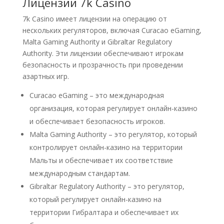
Лицензии 7k Casino
7k Casino имеет лицензии на операцию от
нескольких регуляторов, включая Curacao eGaming,
Malta Gaming Authority и Gibraltar Regulatory
Authority. Эти лицензии обеспечивают игрокам
безопасность и прозрачность при проведении
азартных игр.
Curacao eGaming – это международная
организация, которая регулирует онлайн-казино
и обеспечивает безопасность игроков.
Malta Gaming Authority – это регулятор, который
контролирует онлайн-казино на территории
Мальты и обеспечивает их соответствие
международным стандартам.
Gibraltar Regulatory Authority – это регулятор,
который регулирует онлайн-казино на
территории Гибралтара и обеспечивает их