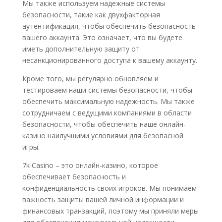
Мы также используем надежные системы
безопасности, такие как двухфакторная
аутентификация, чтобы обеспечить безопасность
вашего аккаунта. Это означает, что вы будете
иметь дополнительную защиту от
несанкционированного доступа к вашему аккаунту.
Кроме того, мы регулярно обновляем и
тестироваем наши системы безопасности, чтобы
обеспечить максимальную надежность. Мы также
сотрудничаем с ведущими компаниями в области
безопасности, чтобы обеспечить наше онлайн-
казино наилучшими условиями для безопасной
игры.
7k Casino – это онлайн-казино, которое
обеспечивает безопасность и
конфиденциальность своих игроков. Мы понимаем
важность защиты вашей личной информации и
финансовых транзакций, поэтому мы приняли меры