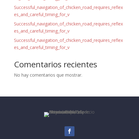
Successful_navigation_of_chicken_road_requires_reflex
es_and_careful_timing_for_v
Successful_navigation_of_chicken_road_requires_reflex
es_and_careful_timing_for_v
Successful_navigation_of_chicken_road_requires_reflex
es_and_careful_timing_for_v
Comentarios recientes
No hay comentarios que mostrar.