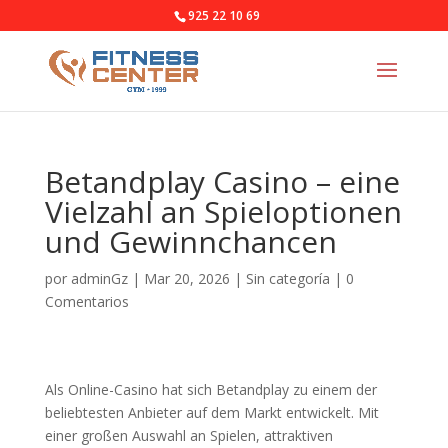
925 22 10 69
Betandplay Casino – eine
Vielzahl an Spieloptionen
und Gewinnchancen
por
adminGz
|
Mar 20, 2026
|
Sin categoría
|
0
Comentarios
Als Online-Casino hat sich Betandplay zu einem der
beliebtesten Anbieter auf dem Markt entwickelt. Mit
einer großen Auswahl an Spielen, attraktiven