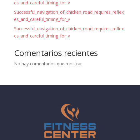
es_and_careful_timing_for_v
Successful_navigation_of_chicken_road_requires_reflex
es_and_careful_timing_for_v
Successful_navigation_of_chicken_road_requires_reflex
es_and_careful_timing_for_v
Comentarios recientes
No hay comentarios que mostrar.