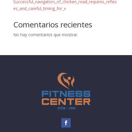
Successful_navigation_of_chicken_road_requires_reflex
es_and_careful_timing_for_v
Comentarios recientes
No hay comentarios que mostrar.