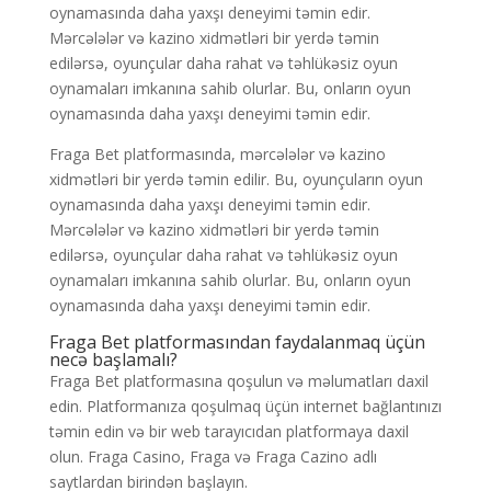
oynamasında daha yaxşı deneyimi təmin edir.
Mərcələlər və kazino xidmətləri bir yerdə təmin
edilərsə, oyunçular daha rahat və təhlükəsiz oyun
oynamaları imkanına sahib olurlar. Bu, onların oyun
oynamasında daha yaxşı deneyimi təmin edir.
Fraga Bet platformasında, mərcələlər və kazino
xidmətləri bir yerdə təmin edilir. Bu, oyunçuların oyun
oynamasında daha yaxşı deneyimi təmin edir.
Mərcələlər və kazino xidmətləri bir yerdə təmin
edilərsə, oyunçular daha rahat və təhlükəsiz oyun
oynamaları imkanına sahib olurlar. Bu, onların oyun
oynamasında daha yaxşı deneyimi təmin edir.
Fraga Bet platformasından faydalanmaq üçün
necə başlamalı?
Fraga Bet platformasına qoşulun və məlumatları daxil
edin. Platformanıza qoşulmaq üçün internet bağlantınızı
təmin edin və bir web tarayıcıdan platformaya daxil
olun. Fraga Casino, Fraga və Fraga Cazino adlı
saytlardan birindən başlayın.