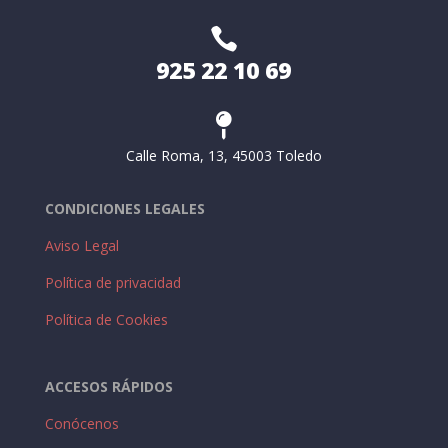

925 22 10 69

Calle Roma, 13, 45003 Toledo
CONDICIONES LEGALES
Aviso Legal
Política de privacidad
Política de Cookies
ACCESOS RÁPIDOS
Conócenos