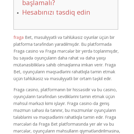
başlamalı?
Hesabınızı təsdiq edin
fraga
Bet, məsuliyyətli və təhlükəsiz oyunlar üçün bir
platforma tərəfindən yaradılmışdır. Bu platformada
Fraga casino və Fraga mərcələr bir yerdə toplanmışdır,
bu sayədə oyunçuların daha rahat və daha yaxşı
mütənasibliklərə sahib olmaqlarına imkan verir. Fraga
Bet, oyunçuların məqsədlərini rahatlıqla təmin etmək
üçün təhlükəsiz və məsuliyyətli bir ortam təşkil edir.
Fraga casino, platformanın bir hissəsidir və bu casino,
oyunçuların tərəfindən sevdiklərini təmin etmək üçün
məhsul mərkəzi kimi işləyir. Fraga casino-da geniş
məzmun sahəsi ilə tanınır, bu məzmunlar oyunçuların
tələblərini və məqsədlərini rahatlıqla təmin edir. Fraga
mərcələri da Fraga Bet platformasında yer alır və bu
mərcələr, oyunçuların məhsulların qiymətləndirilməsinə,