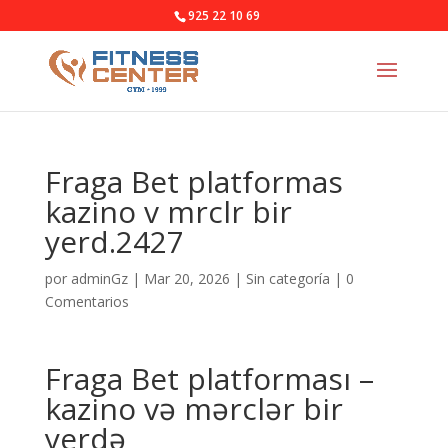
925 22 10 69
Fraga Bet platformas
kazino v mrclr bir
yerd.2427
por
adminGz
|
Mar 20, 2026
|
Sin categoría
|
0
Comentarios
Fraga Bet platforması –
kazino və mərclər bir
yerdə