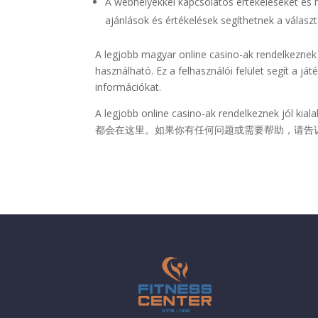
A webhelyekkel kapcsolatos értékeléseket és m
ajánlások és értékelések segíthetnek a választ
A legjobb magyar online casino-ak rendelkeznek 
használható. Ez a felhasználói felület segít a j
információkat.
A legjobb online casino-ak rendelkeznek jól k
都会在这里。如果你有任何问题或需要帮助，请告