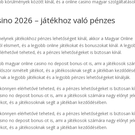
bb körülmények között kínál, és a online casino magyar szolgáltatáso
ino 2026 – játékhoz való pénzes
melynek játékokhoz pénzes lehetőségeit kínál, akkor a Magyar Online
l elismert, és a legjobb online játékokat és bonuszokat kínál. A legjo
érhetővé teheted, és a pénzes lehetőségeket is biztosan kínál.
obb magyar online casino no deposit bonus-ot is, ami a játékosok sz
először ismételt játékot, és a játékosoknak segít a játékban kezdődés
ak a legjobb játékokat és a legjobb pénzes lehetőségeket kínálják.
könnyen elérhetővé teheted, és a pénzes lehetőségeket is biztosan kí
sino no deposit bonus-ot is, ami a játékosok számára nagy előnyt jel
ékot, és a játékosoknak segít a játékban kezdődésében.
könnyen elérhetővé teheted, és a pénzes lehetőségeket is biztosan kí
sino no deposit bonus-ot is, ami a játékosok számára nagy előnyt jel
ékot, és a játékosoknak segít a játékban kezdődésében.