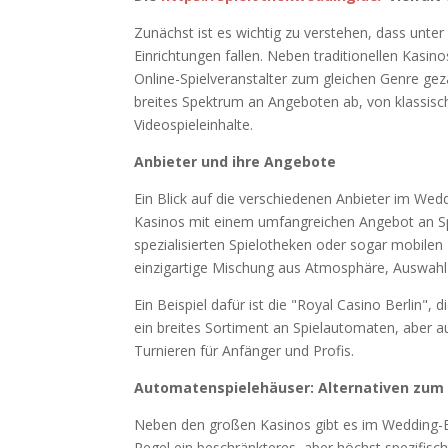
Zunächst ist es wichtig zu verstehen, dass unte
Einrichtungen fallen. Neben traditionellen Kas
Online-Spielveranstalter zum gleichen Genre ge
breites Spektrum an Angeboten ab, von klassisc
Videospieleinhalte.
Anbieter und ihre Angebote
Ein Blick auf die verschiedenen Anbieter im Wedd
Kasinos mit einem umfangreichen Angebot an Spi
spezialisierten Spielotheken oder sogar mobilen 
einzigartige Mischung aus Atmosphäre, Auswahl 
Ein Beispiel dafür ist die "Royal Casino Berlin",
ein breites Sortiment an Spielautomaten, aber a
Turnieren für Anfänger und Profis.
Automatenspielehäuser: Alternativen zum 
Neben den großen Kasinos gibt es im Wedding-Be
Regel ein beschränkteres, aber höchst spezifi