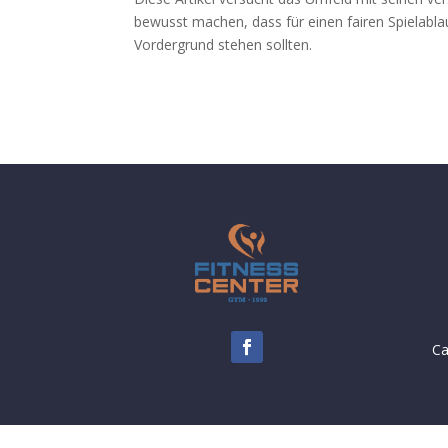
bewusst machen, dass für einen fairen Spielabl
Vordergrund stehen sollten.
Ca