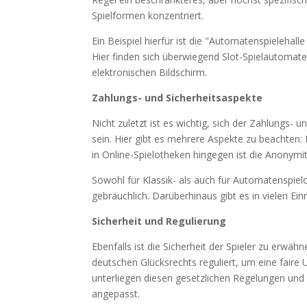
Spielformen konzentriert.
Ein Beispiel hierfür ist die "Automatenspielehall
Hier finden sich überwiegend Slot-Spielautomate
elektronischen Bildschirm.
Zahlungs- und Sicherheitsaspekte
Nicht zuletzt ist es wichtig, sich der Zahlungs
sein. Hier gibt es mehrere Aspekte zu beachten: 
in Online-Spielotheken hingegen ist die Anonymit
Sowohl für Klassik- als auch für Automatenspi
gebräuchlich. Darüberhinaus gibt es in vielen 
Sicherheit und Regulierung
Ebenfalls ist die Sicherheit der Spieler zu erw
deutschen Glücksrechts reguliert, um eine fair
unterliegen diesen gesetzlichen Regelungen und 
angepasst.