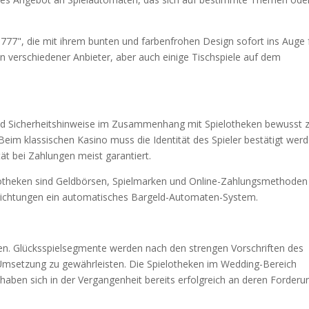
e 777", die mit ihrem bunten und farbenfrohen Design sofort ins Auge f
n verschiedener Anbieter, aber auch einige Tischspiele auf dem
- und Sicherheitshinweise im Zusammenhang mit Spielotheken bewusst 
Beim klassischen Kasino muss die Identität des Spieler bestätigt werd
ät bei Zahlungen meist garantiert.
elotheken sind Geldbörsen, Spielmarken und Online-Zahlungsmethoden
Einrichtungen ein automatisches Bargeld-Automaten-System.
ähnen. Glücksspielsegmente werden nach den strengen Vorschriften des
e Umsetzung zu gewährleisten. Die Spielotheken im Wedding-Bereich
haben sich in der Vergangenheit bereits erfolgreich an deren Forder