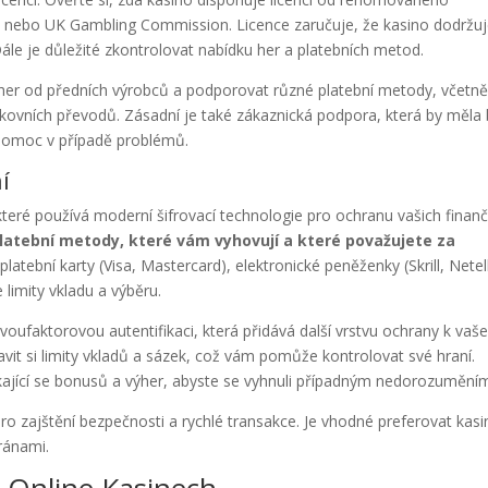
ty nebo UK Gambling Commission. Licence zaručuje, že kasino dodržu
ále je důležité zkontrolovat nabídku her a platebních metod.
her od předních výrobců a podporovat různé platební metody, včetn
nkovních převodů. Zásadní je také zákaznická podpora, která by měla 
 pomoc v případě problémů.
í
 které používá moderní šifrovací technologie pro ochranu vašich finan
platební metody, které vám vyhovují a které považujete za
atební karty (Visa, Mastercard), elektronické peněženky (Skrill, Netel
limity vkladu a výběru.
voufaktorovou autentifikaci, která přidává další vrstvu ochrany k va
vit si limity vkladů a sázek, což vám pomůže kontrolovat své hraní.
ýkající se bonusů a výher, abyste se vyhnuli případným nedorozumění
ro zajštění bezpečnosti a rychlé transakce. Je vhodné preferovat kasi
ránami.