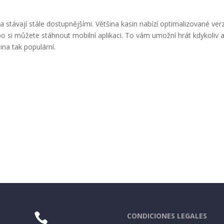
a stávají stále dostupnějšími. Většina kasin nabízí optimalizované ver
o si můžete stáhnout mobilní aplikaci. To vám umožní hrát kdykoliv 
ina tak populární.

CONDICIONES LEGALES