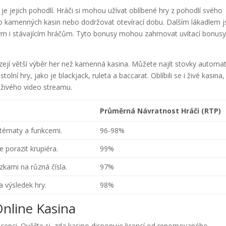
je jejich pohodlí. Hráči si mohou užívat oblíbené hry z pohodlí svého
o kamenných kasin nebo dodržovat otevírací dobu. Dalším lákadlem 
ým i stávajícím hráčům. Tyto bonusy mohou zahrnovat uvítací bonusy
zejí větší výběr her než kamenná kasina. Můžete najít stovky automa
lní hry, jako je blackjack, ruleta a baccarat. Oblíbili se i živé kasina,
 živého video streamu.
Průměrná Návratnost Hráči (RTP)
tématy a funkcemi.
96-98%
e porazit krupiéra.
99%
kami na různá čísla.
97%
a výsledek hry.
98%
nline Kasina
 licenci. Ověřte si, zda kasino disponuje licencí od renomovaného