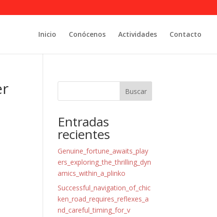
Inicio
Conócenos
Actividades
Contacto
er
Buscar
Entradas
recientes
Genuine_fortune_awaits_play
ers_exploring_the_thrilling_dyn
amics_within_a_plinko
Successful_navigation_of_chic
ken_road_requires_reflexes_a
nd_careful_timing_for_v