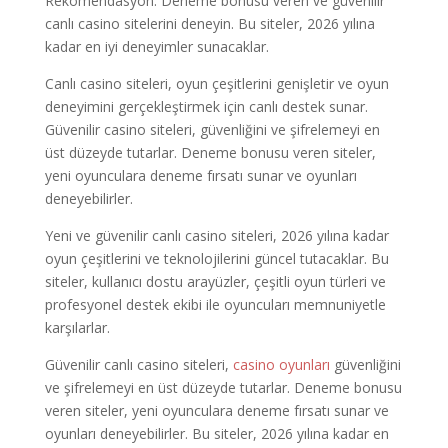
Rekomendasyon: Deneme bonusu veren ve güvenilir
canlı casino sitelerini deneyin. Bu siteler, 2026 yılına
kadar en iyi deneyimler sunacaklar.
Canlı casino siteleri, oyun çeşitlerini genişletir ve oyun
deneyimini gerçekleştirmek için canlı destek sunar.
Güvenilir casino siteleri, güvenliğini ve şifrelemeyi en
üst düzeyde tutarlar. Deneme bonusu veren siteler,
yeni oyunculara deneme fırsatı sunar ve oyunları
deneyebilirler.
Yeni ve güvenilir canlı casino siteleri, 2026 yılına kadar
oyun çeşitlerini ve teknolojilerini güncel tutacaklar. Bu
siteler, kullanıcı dostu arayüzler, çeşitli oyun türleri ve
profesyonel destek ekibi ile oyuncuları memnuniyetle
karşılarlar.
Güvenilir canlı casino siteleri,
casino oyunları
güvenliğini
ve şifrelemeyi en üst düzeyde tutarlar. Deneme bonusu
veren siteler, yeni oyunculara deneme fırsatı sunar ve
oyunları deneyebilirler. Bu siteler, 2026 yılına kadar en