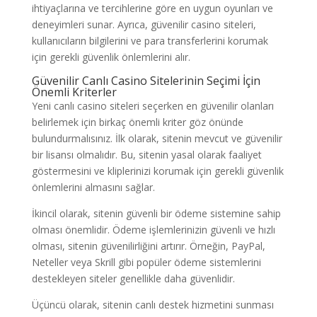
ihtiyaçlarına ve tercihlerine göre en uygun oyunları ve
deneyimleri sunar. Ayrıca, güvenilir casino siteleri,
kullanıcıların bilgilerini ve para transferlerini korumak
için gerekli güvenlik önlemlerini alır.
Güvenilir Canlı Casino Sitelerinin Seçimi İçin
Önemli Kriterler
Yeni canlı casino siteleri seçerken en güvenilir olanları
belirlemek için birkaç önemli kriter göz önünde
bulundurmalısınız. İlk olarak, sitenin mevcut ve güvenilir
bir lisansı olmalıdır. Bu, sitenin yasal olarak faaliyet
göstermesini ve kliplerinizi korumak için gerekli güvenlik
önlemlerini almasını sağlar.
İkincil olarak, sitenin güvenli bir ödeme sistemine sahip
olması önemlidir. Ödeme işlemlerinizin güvenli ve hızlı
olması, sitenin güvenilirliğini artırır. Örneğin, PayPal,
Neteller veya Skrill gibi popüler ödeme sistemlerini
destekleyen siteler genellikle daha güvenlidir.
Üçüncü olarak, sitenin canlı destek hizmetini sunması