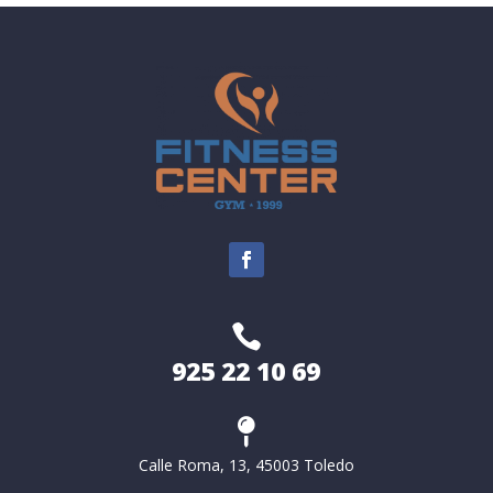

925 22 10 69

Calle Roma, 13, 45003 Toledo