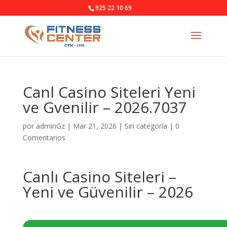
925 22 10 69
Canl Casino Siteleri Yeni
ve Gvenilir – 2026.7037
por
adminGz
|
Mar 21, 2026
|
Sin categoría
|
0
Comentarios
Canlı Casino Siteleri –
Yeni ve Güvenilir – 2026