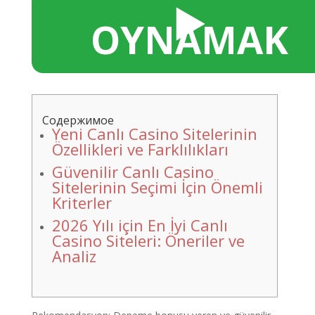
▶️
OYNAMAK
Содержимое
Yeni Canlı Casino Sitelerinin
Özellikleri ve Farklılıkları
Güvenilir Canlı Casino
Sitelerinin Seçimi İçin Önemli
Kriterler
2026 Yılı için En İyi Canlı
Casino Siteleri: Öneriler ve
Analiz