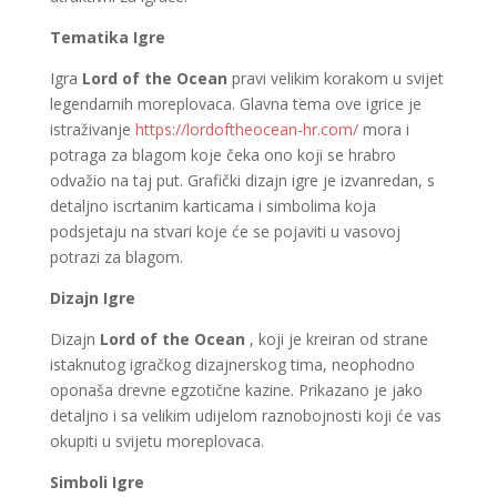
Tematika Igre
Igra
Lord of the Ocean
pravi velikim korakom u svijet
legendarnih moreplovaca. Glavna tema ove igrice je
istraživanje
https://lordoftheocean-hr.com/
mora i
potraga za blagom koje čeka ono koji se hrabro
odvažio na taj put. Grafički dizajn igre je izvanredan, s
detaljno iscrtanim karticama i simbolima koja
podsjetaju na stvari koje će se pojaviti u vasovoj
potrazi za blagom.
Dizajn Igre
Dizajn
Lord of the Ocean
, koji je kreiran od strane
istaknutog igračkog dizajnerskog tima, neophodno
oponaša drevne egzotične kazine. Prikazano je jako
detaljno i sa velikim udijelom raznobojnosti koji će vas
okupiti u svijetu moreplovaca.
Simboli Igre