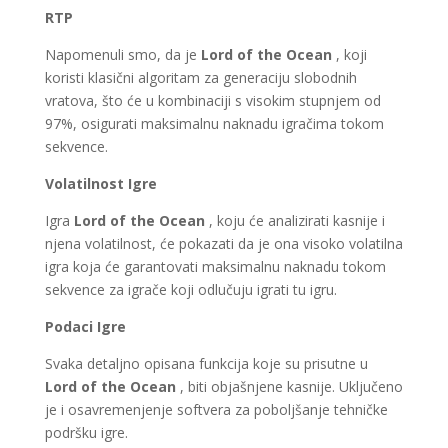
RTP
Napomenuli smo, da je
Lord of the Ocean
, koji
koristi klasični algoritam za generaciju slobodnih
vratova, što će u kombinaciji s visokim stupnjem od
97%, osigurati maksimalnu naknadu igračima tokom
sekvence.
Volatilnost Igre
Igra
Lord of the Ocean
, koju će analizirati kasnije i
njena volatilnost, će pokazati da je ona visoko volatilna
igra koja će garantovati maksimalnu naknadu tokom
sekvence za igrače koji odlučuju igrati tu igru.
Podaci Igre
Svaka detaljno opisana funkcija koje su prisutne u
Lord of the Ocean
, biti objašnjene kasnije. Uključeno
je i osavremenjenje softvera za poboljšanje tehničke
podršku igre.