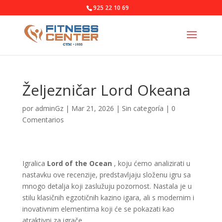
925 22 10 69
Željezničar Lord Okeana
por
adminGz
|
Mar 21, 2026
|
Sin categoría
|
0
Comentarios
Igralica
Lord of the Ocean
, koju ćemo analizirati u
nastavku ove recenzije, predstavljaju složenu igru sa
mnogo detalja koji zaslužuju pozornost. Nastala je u
stilu klasičnih egzotičnih kazino igara, ali s modernim i
inovativnim elementima koji će se pokazati kao
atraktivni za igrače.