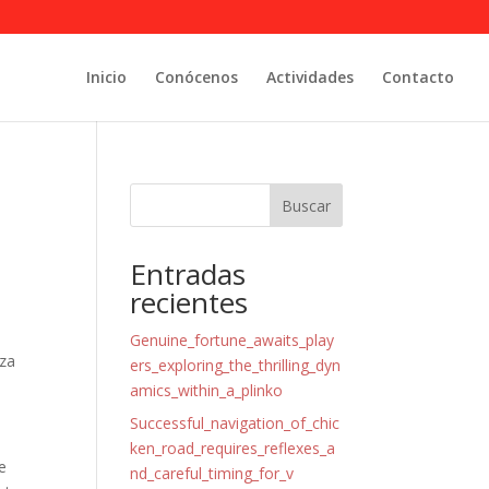
Inicio
Conócenos
Actividades
Contacto
Buscar
Entradas
recientes
Genuine_fortune_awaits_play
iza
ers_exploring_the_thrilling_dyn
amics_within_a_plinko
Successful_navigation_of_chic
ken_road_requires_reflexes_a
e
nd_careful_timing_for_v