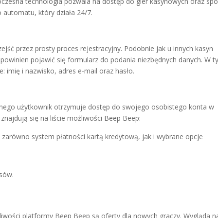
oczesna technologia pozwala na dostęp do gier kasynowych oraz spo
automatu, który działa 24/7.
ejść przez prosty proces rejestracyjny. Podobnie jak u innych kasyn
ię", powinien pojawić się formularz do podania niezbędnych danych. W 
: imię i nazwisko, adres e-mail oraz hasło.
jnego użytkownik otrzymuje dostęp do swojego osobistego konta w
re znajdują się na liście możliwości Beep Beep:
 zarówno system płatności kartą kredytową, jak i wybrane opcje
usów.
iwości platformy Beep Beep są oferty dla nowych graczy. Wygląda na