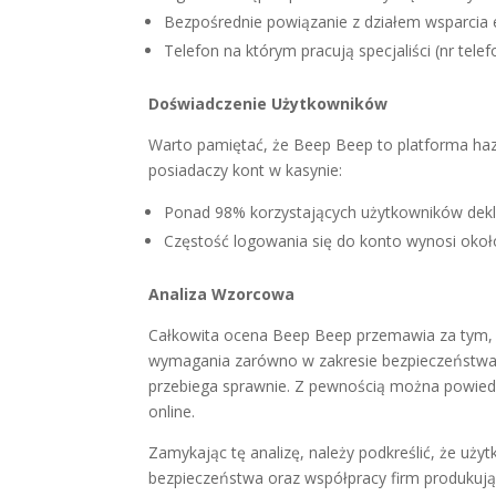
Bezpośrednie powiązanie z działem wsparcia e
Telefon na którym pracują specjaliści (nr tele
Doświadczenie Użytkowników
Warto pamiętać, że Beep Beep to platforma haza
posiadaczy kont w kasynie:
Ponad 98% korzystających użytkowników dekla
Częstość logowania się do konto wynosi około
Analiza Wzorcowa
Całkowita ocena Beep Beep przemawia za tym, że
wymagania zarówno w zakresie bezpieczeństwa, j
przebiega sprawnie. Z pewnością można powiedz
online.
Zamykając tę analizę, należy podkreślić, że uż
bezpieczeństwa oraz współpracy firm produkuj