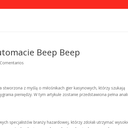
utomacie Beep Beep
 Comentarios
stworzona z myślą o miłośnikach gier kasynowych, którzy szukają
grania pieniędzy. W tym artykule zostanie przedstawiona pełna anal
.
y
ych specjalistów branży hazardowej, którzy zdołali utrzymać wysoki