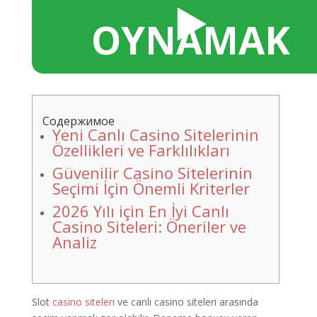
▶️
OYNAMAK
Содержимое
Yeni Canlı Casino Sitelerinin
Özellikleri ve Farklılıkları
Güvenilir Casino Sitelerinin
Seçimi İçin Önemli Kriterler
2026 Yılı için En İyi Canlı
Casino Siteleri: Öneriler ve
Analiz
Slot
casino siteleri
ve canlı casino siteleri arasında