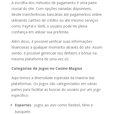
A escolha dos métodos de pagamento é uma parte
crucial do site. Com opções variadas disponíveis,
desde transferências bancárias até pagamentos online
utilizando cartões de crédito ou até mesmo serviços
como PayPal e Skrill, o usuário pode ter plena
confiança em utilizar sua preferida.
Além disso, é possível verificar suas informações
financeiras a qualquer momento através do site. Assim
sendo, é possível gerenciar seu dinheiro e bônus na
mesma plataforma de uma vez só.
Categorias de Jogos no Casino Magius
Aqui temos a diversidade esperada da maioria das
plataformas. Os jogos são categorizados em várias
partes para facilitar as buscas do usuário por um jogo
específico:
Esportes
: jogos ao vivo como futebol, tênis e
basquete.