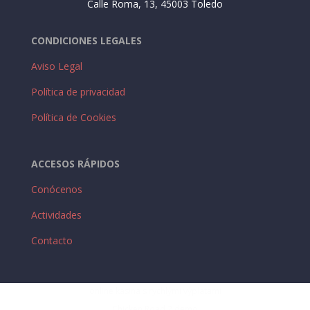
Calle Roma, 13, 45003 Toledo
CONDICIONES LEGALES
Aviso Legal
Política de privacidad
Política de Cookies
ACCESOS RÁPIDOS
Conócenos
Actividades
Contacto
online kasina s rychlými výplatami
Chicken Road 2 demo