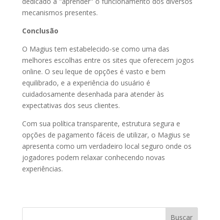
dedicado a "aprender" o funcionamento dos diversos
mecanismos presentes.
Conclusão
O Magius tem estabelecido-se como uma das
melhores escolhas entre os sites que oferecem jogos
online. O seu leque de opções é vasto e bem
equilibrado, e a experiência do usuário é
cuidadosamente desenhada para atender às
expectativas dos seus clientes.
Com sua política transparente, estrutura segura e
opções de pagamento fáceis de utilizar, o Magius se
apresenta como um verdadeiro local seguro onde os
jogadores podem relaxar conhecendo novas
experiências.
Buscar