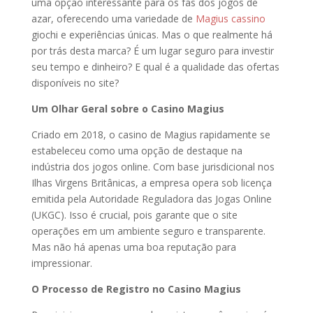
uma opção interessante para os fãs dos jogos de
azar, oferecendo uma variedade de
Magius cassino
giochi e experiências únicas. Mas o que realmente há
por trás desta marca? É um lugar seguro para investir
seu tempo e dinheiro? E qual é a qualidade das ofertas
disponíveis no site?
Um Olhar Geral sobre o Casino Magius
Criado em 2018, o casino de Magius rapidamente se
estabeleceu como uma opção de destaque na
indústria dos jogos online. Com base jurisdicional nos
Ilhas Virgens Britânicas, a empresa opera sob licença
emitida pela Autoridade Reguladora das Jogas Online
(UKGC). Isso é crucial, pois garante que o site
operações em um ambiente seguro e transparente.
Mas não há apenas uma boa reputação para
impressionar.
O Processo de Registro no Casino Magius