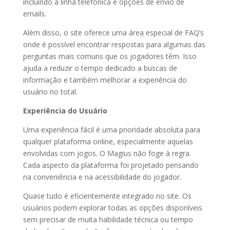
incluindo a linha telefônica e opções de envio de
emails.
Além disso, o site oferece uma área especial de FAQ’s
onde é possível encontrar respostas para algumas das
perguntas mais comuns que os jogadores têm. Isso
ajuda a reduzir o tempo dedicado a buscas de
informação e também melhorar a experiência do
usuário no total.
Experiência do Usuário
Uma experiência fácil é uma prioridade absoluta para
qualquer plataforma online, especialmente aquelas
envolvidas com jogos. O Magius não foge à regra.
Cada aspecto da plataforma foi projetado pensando
na conveniência e na acessibilidade do jogador.
Quase tudo é eficientemente integrado no site. Os
usuários podem explorar todas as opções disponíveis
sem precisar de muita habilidade técnica ou tempo