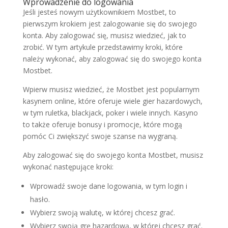
Wprowadzenie do logowania
Jeśli jesteś nowym użytkownikiem Mostbet, to
pierwszym krokiem jest zalogowanie się do swojego
konta. Aby zalogować się, musisz wiedzieć, jak to
zrobić. W tym artykule przedstawimy kroki, które
należy wykonać, aby zalogować się do swojego konta
Mostbet.
Wpierw musisz wiedzieć, że Mostbet jest popularnym
kasynem online, które oferuje wiele gier hazardowych,
w tym ruletka, blackjack, poker i wiele innych. Kasyno
to także oferuje bonusy i promocje, które mogą
pomóc Ci zwiększyć swoje szanse na wygraną.
Aby zalogować się do swojego konta Mostbet, musisz
wykonać następujące kroki:
Wprowadź swoje dane logowania, w tym login i
hasło.
Wybierz swoją walutę, w której chcesz grać.
Wybierz swoją grę hazardową, w której chcesz grać.