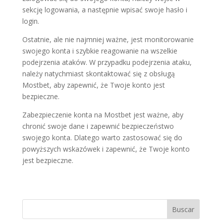
sekcję logowania, a następnie wpisać swoje hasło i
login.
Ostatnie, ale nie najmniej ważne, jest monitorowanie
swojego konta i szybkie reagowanie na wszelkie
podejrzenia ataków. W przypadku podejrzenia ataku,
należy natychmiast skontaktować się z obsługą
Mostbet, aby zapewnić, że Twoje konto jest
bezpieczne.
Zabezpieczenie konta na Mostbet jest ważne, aby
chronić swoje dane i zapewnić bezpieczeństwo
swojego konta. Dlatego warto zastosować się do
powyższych wskazówek i zapewnić, że Twoje konto
jest bezpieczne.
Buscar