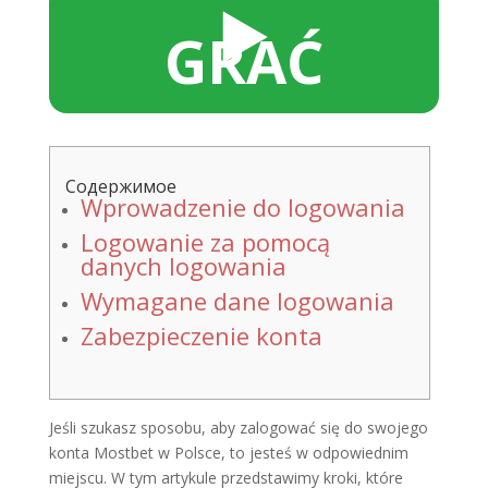
▶️
GRAĆ
Содержимое
Wprowadzenie do logowania
Logowanie za pomocą
danych logowania
Wymagane dane logowania
Zabezpieczenie konta
Jeśli szukasz sposobu, aby zalogować się do swojego
konta Mostbet w Polsce, to jesteś w odpowiednim
miejscu. W tym artykule przedstawimy kroki, które