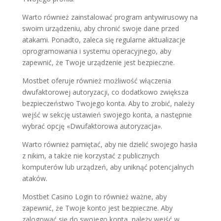
Warto również zainstalować program antywirusowy na
swoim urządzeniu, aby chronić swoje dane przed
atakami. Ponadto, zaleca się regularne aktualizacje
oprogramowania i systemu operacyjnego, aby
zapewnić, że Twoje urządzenie jest bezpieczne.
Mostbet oferuje również możliwość włączenia
dwufaktorowej autoryzacji, co dodatkowo zwiększa
bezpieczeństwo Twojego konta. Aby to zrobić, należy
wejść w sekcję ustawień swojego konta, a następnie
wybrać opcję «Dwufaktorowa autoryzacja».
Warto również pamiętać, aby nie dzielić swojego hasła
z nikim, a także nie korzystać z publicznych
komputerów lub urządzeń, aby uniknąć potencjalnych
ataków.
Mostbet Casino Login to również ważne, aby
zapewnić, że Twoje konto jest bezpieczne. Aby
zalogować się do swojego konta, należy wejść w