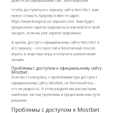
даже если официальный сайт заблокирован.
Чтобы доступиться к зеркалу сайта Мостбет, вам
нужно открыть браузер и ввести адрес
https://www.kraspost.ru/ зеркало.com. Вам будет
предложено зарегистрироваться или войти в свой
аккаунт, если вы уже зарегистрированы.
В целом, доступ к официальному сайту Мостбет и
его зеркалу – это простой и безопасный способ
играть в азартные игры и получать развлечения
онлайн.
Проблемы с доступом к официальному сайту
Mostbet
Если вы столкнулись с проблемами при доступе к
официальному сайту Mostbet, не беспокойтесь –
это не редкость. В этом разделе мы рассмотрим
наиболее частые проблемы и предложим вам пути
решения.
Проблемы с доступом к Mostbet