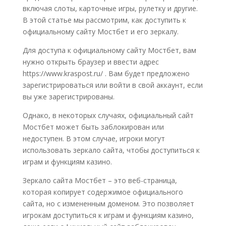
включая слоты, карточные игры, рулетку и другие.
В этой статье мы рассмотрим, как доступить к
официальному сайту Мостбет и его зеркалу.
Для доступа к официальному сайту Мостбет, вам
нужно открыть браузер и ввести адрес
https://www.kraspost.ru/ . Вам будет предложено
зарегистрироваться или войти в свой аккаунт, если
вы уже зарегистрированы.
Однако, в некоторых случаях, официальный сайт
Мостбет может быть заблокирован или
недоступен. В этом случае, игроки могут
использовать зеркало сайта, чтобы доступиться к
играм и функциям казино.
Зеркало сайта Мостбет – это веб-страница,
которая копирует содержимое официального
сайта, но с измененным доменом. Это позволяет
игрокам доступиться к играм и функциям казино,