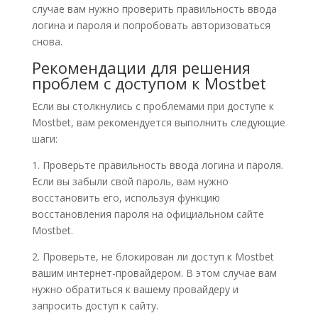
случае вам нужно проверить правильность ввода
логина и пароля и попробовать авторизоваться
снова.
Рекомендации для решения
проблем с доступом к Mostbet
Если вы столкнулись с проблемами при доступе к
Mostbet, вам рекомендуется выполнить следующие
шаги:
1. Проверьте правильность ввода логина и пароля.
Если вы забыли свой пароль, вам нужно
восстановить его, используя функцию
восстановления пароля на официальном сайте
Mostbet.
2. Проверьте, не блокирован ли доступ к Mostbet
вашим интернет-провайдером. В этом случае вам
нужно обратиться к вашему провайдеру и
запросить доступ к сайту.