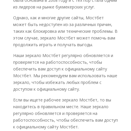
была основана в 2008 году и с тех пор стала одним
из лидеров на рынке букмекерских услуг.
Однако, как и многие другие сайты, Мостбет
может быть недоступен из-за различных причин,
таких как блокировка или технические проблемы. В
этом случае, зеркало Мостбет может помочь вам
продолжить играть и получать выгоды.
Наши зеркало Мостбет регулярно обновляется и
проверяется на работоспособность, чтобы
обеспечить вам доступ к официальному сайту
Мостбет. Мы рекомендуем вам использовать наше
зеркало, чтобы избежать любых проблем с
доступом к официальному сайту.
Если вы ищете рабочее зеркало Мостбет, то вы
находитесь в правильном месте. Наше зеркало
регулярно обновляется и проверяется на
работоспособность, чтобы обеспечить вам доступ
к официальному сайту Мостбет.