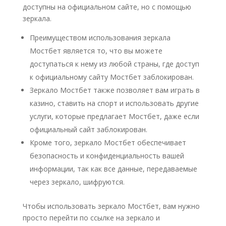
доступны на официальном сайте, но с помощью
зеркала.
Преимуществом использования зеркала
Мостбет является то, что вы можете
доступаться к нему из любой страны, где доступ
к официальному сайту Мостбет заблокирован.
Зеркало Мостбет также позволяет вам играть в
казино, ставить на спорт и использовать другие
услуги, которые предлагает Мостбет, даже если
официальный сайт заблокирован.
Кроме того, зеркало Мостбет обеспечивает
безопасность и конфиденциальность вашей
информации, так как все данные, передаваемые
через зеркало, шифруются.
Чтобы использовать зеркало Мостбет, вам нужно
просто перейти по ссылке на зеркало и