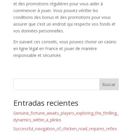
et des promotions régulières pour vous aider à
commencer à jouer. Vous pouvez vérifier les
conditions des bonus et des promotions pour vous
assurer que c’est un endroit qui respecte vos fonds et
vos données personnelles.
En suivant ces conseils, vous pouvez choisir un casino
en ligne légal en France et jouer de manière
responsable et sécurisée.
Buscar
Entradas recientes
Genuine_fortune_awaits_players_exploring_the_thrilling_
dynamics_within_a_plinko
Successful_navigation_of_chicken_road_requires_reflex