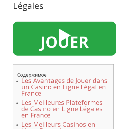
Légales
▶️
JOUER
Содержимое
Les Avantages de Jouer dans
un Casino en Ligne Légal en
France
Les Meilleures Plateformes
de Casino en Ligne Légales
en France
Les Meilleurs Casinos en