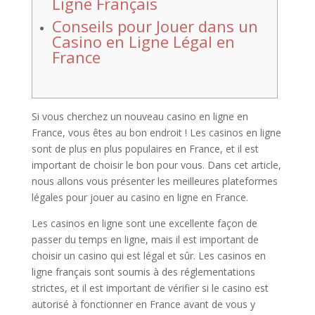
Ligne Français
Conseils pour Jouer dans un
Casino en Ligne Légal en
France
Si vous cherchez un nouveau casino en ligne en
France, vous êtes au bon endroit ! Les casinos en ligne
sont de plus en plus populaires en France, et il est
important de choisir le bon pour vous. Dans cet article,
nous allons vous présenter les meilleures plateformes
légales pour jouer au casino en ligne en France.
Les casinos en ligne sont une excellente façon de
passer du temps en ligne, mais il est important de
choisir un casino qui est légal et sûr. Les casinos en
ligne français sont soumis à des réglementations
strictes, et il est important de vérifier si le casino est
autorisé à fonctionner en France avant de vous y