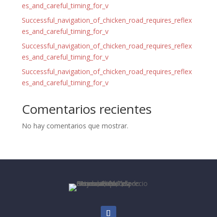
es_and_careful_timing_for_v
Successful_navigation_of_chicken_road_requires_reflex
es_and_careful_timing_for_v
Successful_navigation_of_chicken_road_requires_reflex
es_and_careful_timing_for_v
Successful_navigation_of_chicken_road_requires_reflex
es_and_careful_timing_for_v
Comentarios recientes
No hay comentarios que mostrar.