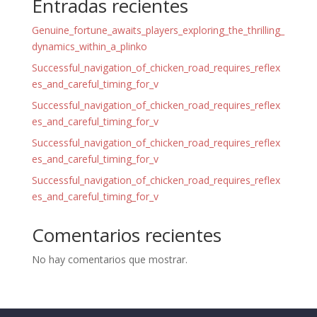
Entradas recientes
Genuine_fortune_awaits_players_exploring_the_thrilling_
dynamics_within_a_plinko
Successful_navigation_of_chicken_road_requires_reflex
es_and_careful_timing_for_v
Successful_navigation_of_chicken_road_requires_reflex
es_and_careful_timing_for_v
Successful_navigation_of_chicken_road_requires_reflex
es_and_careful_timing_for_v
Successful_navigation_of_chicken_road_requires_reflex
es_and_careful_timing_for_v
Comentarios recientes
No hay comentarios que mostrar.