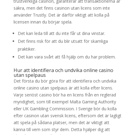
trustverkliga casinon, garanterar att transaktionerna är
säkra, men det finns casinon utan licens som inte
använder Trustly. Det är därför viktigt att kolla på
licensen innan du börjar spela.
Det kan leda till att du inte får ut dina vinstar.
Det finns risk för att du blir utsatt för skamliga
praktiker.
Det kan vara svårt att få hjälp om du har problem.
Hur att identifiera och undvika online casino
utan spelpaus
Det första du bör göra för att identifiera och undvika
online casino utan spelpaus är att kolla efter licens.
Varje seriöst casino bör ha en licens från en reglerad
myndighet, som till exempel Malta Gaming Authority
eller UK Gambling Commission. I Sverige bör du kolla
efter casinon utan svensk licens, eftersom det är lagligt
att spela på sådana platser, men det är viktigt att
känna till vem som styr dem. Detta hjälper dig att