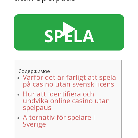
▶️
SPELA
Содержимое
Varför det är farligt att spela
på casino utan svensk licens
Hur att identifiera och
undvika online casino utan
spelpaus
Alternativ för spelare i
Sverige