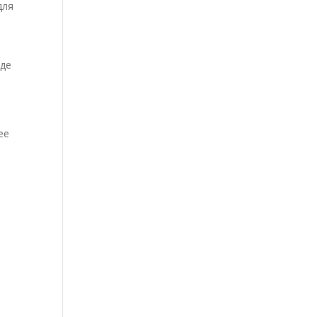
для
где
ее
.