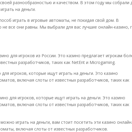
своей разнообразностью и качеством. В этом году мы собрали 
играть на деньги.
пособ играть в игровые автоматы, не покидая свой дом. В
 не все они равны. Мы выбрали для вас лучшие онлайн-казино, 
азино для игроков из России. Это казино предлагает игрокам бол
вестных разработчиков, таких как NetEnt и Microgaming.
о для игроков, которые ищут играть на деньги. Это казино
оматов, включая слоты от известных разработчиков, таких как
зино для игроков, которые ищут играть на деньги. Это казино
оматов, включая слоты от известных разработчиков, таких как
можно играть на деньги, вам стоит посетить эти казино онлайн
оматы, включая слоты от известных разработчиков.