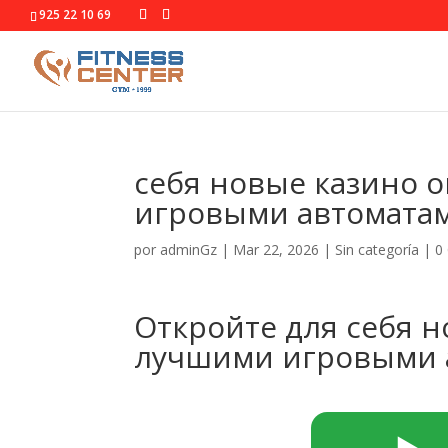
925 22 10 69
себя новые казино 
игровыми автоматам
por
adminGz
|
Mar 22, 2026
|
Sin categoría
|
0
Откройте для себя н
лучшими игровыми 