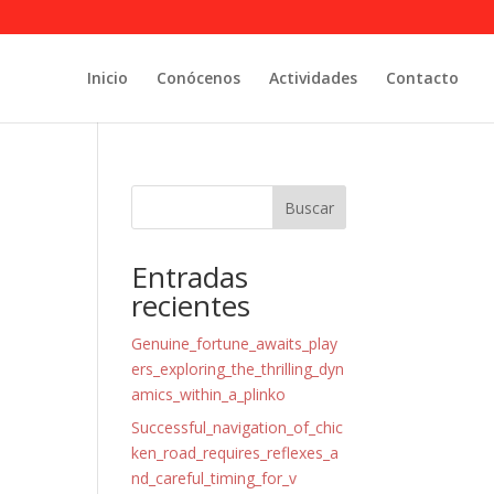
Inicio
Conócenos
Actividades
Contacto
Buscar
Entradas
recientes
Genuine_fortune_awaits_play
ers_exploring_the_thrilling_dyn
amics_within_a_plinko
Successful_navigation_of_chic
ken_road_requires_reflexes_a
nd_careful_timing_for_v