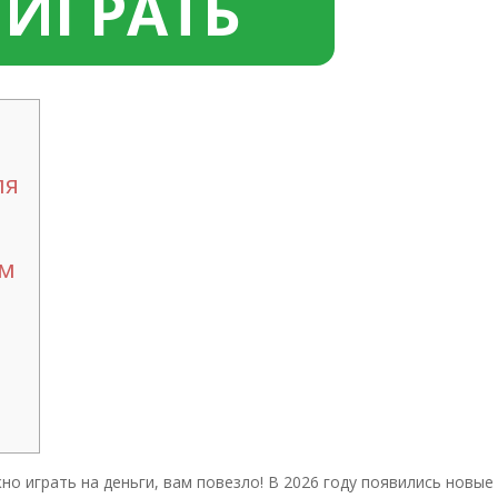
️ ИГРАТЬ
ля
ам
но играть на деньги, вам повезло! В 2026 году появились новые