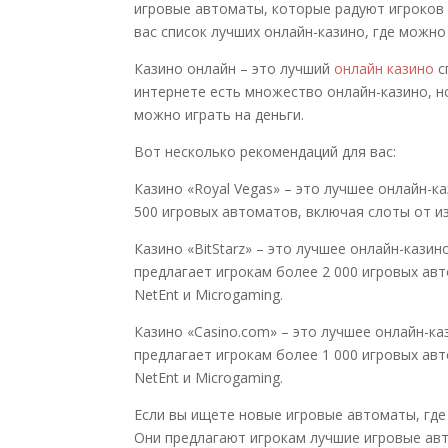
игровые автоматы, которые радуют игроков 
вас список лучших онлайн-казино, где можно 
Казино онлайн – это лучший
онлайн казино
с
интернете есть множество онлайн-казино, но
можно играть на деньги.
Вот несколько рекомендаций для вас:
Казино «Royal Vegas» – это лучшее онлайн-к
500 игровых автоматов, включая слоты от из
Казино «BitStarz» – это лучшее онлайн-казин
предлагает игрокам более 2 000 игровых авт
NetEnt и Microgaming.
Казино «Casino.com» – это лучшее онлайн-ка
предлагает игрокам более 1 000 игровых авт
NetEnt и Microgaming.
Если вы ищете новые игровые автоматы, где 
Они предлагают игрокам лучшие игровые авт