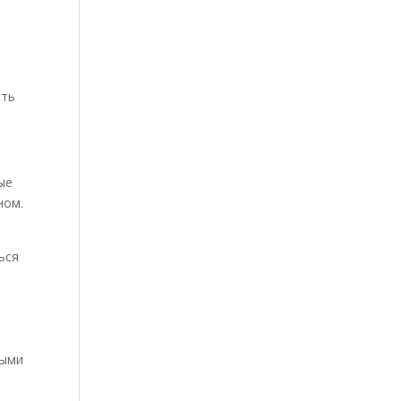
сть
ые
ном.
ься
ными