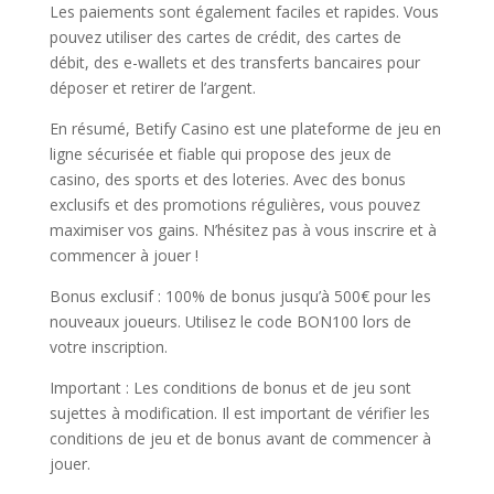
Les paiements sont également faciles et rapides. Vous
pouvez utiliser des cartes de crédit, des cartes de
débit, des e-wallets et des transferts bancaires pour
déposer et retirer de l’argent.
En résumé, Betify Casino est une plateforme de jeu en
ligne sécurisée et fiable qui propose des jeux de
casino, des sports et des loteries. Avec des bonus
exclusifs et des promotions régulières, vous pouvez
maximiser vos gains. N’hésitez pas à vous inscrire et à
commencer à jouer !
Bonus exclusif : 100% de bonus jusqu’à 500€ pour les
nouveaux joueurs. Utilisez le code BON100 lors de
votre inscription.
Important : Les conditions de bonus et de jeu sont
sujettes à modification. Il est important de vérifier les
conditions de jeu et de bonus avant de commencer à
jouer.