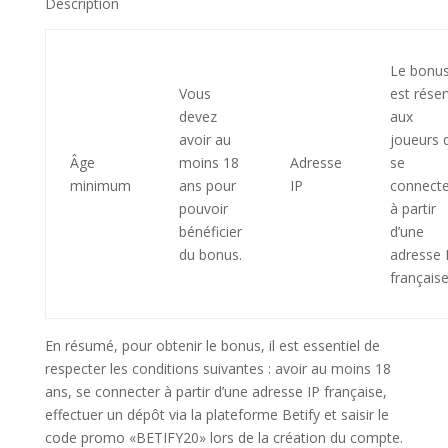
Description
Le bonu
Vous
est rése
devez
aux
avoir au
joueurs 
Âge
moins 18
Adresse
se
minimum
ans pour
IP
connect
pouvoir
à partir
bénéficier
d’une
du bonus.
adresse 
française
En résumé, pour obtenir le bonus, il est essentiel de
respecter les conditions suivantes : avoir au moins 18
ans, se connecter à partir d’une adresse IP française,
effectuer un dépôt via la plateforme Betify et saisir le
code promo «BETIFY20» lors de la création du compte.