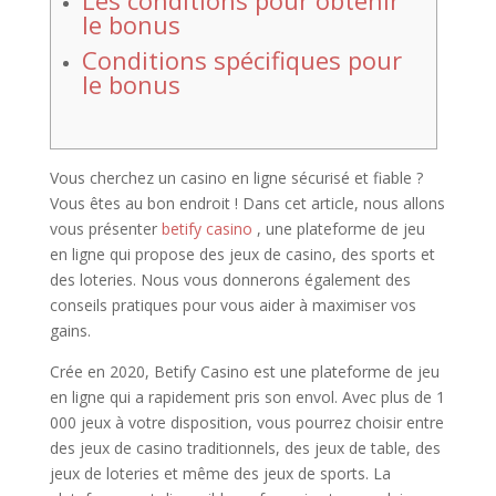
Les conditions pour obtenir
le bonus
Conditions spécifiques pour
le bonus
Vous cherchez un casino en ligne sécurisé et fiable ?
Vous êtes au bon endroit ! Dans cet article, nous allons
vous présenter
betify casino
, une plateforme de jeu
en ligne qui propose des jeux de casino, des sports et
des loteries. Nous vous donnerons également des
conseils pratiques pour vous aider à maximiser vos
gains.
Crée en 2020, Betify Casino est une plateforme de jeu
en ligne qui a rapidement pris son envol. Avec plus de 1
000 jeux à votre disposition, vous pourrez choisir entre
des jeux de casino traditionnels, des jeux de table, des
jeux de loteries et même des jeux de sports. La