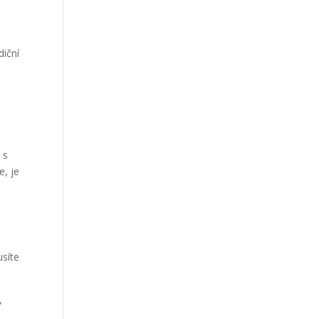
diční
 s
e, je
usíte
,