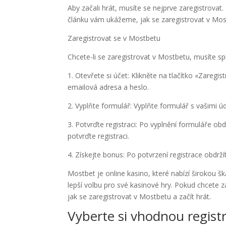
Aby začali hrát, musíte se nejprve zaregistrovat
článku vám ukážeme, jak se zaregistrovat v Most
Zaregistrovat se v Mostbetu
Chcete-li se zaregistrovat v Mostbetu, musíte spl
1. Otevřete si účet: Klikněte na tlačítko «Zaregi
emailová adresa a heslo.
2. Vyplňte formulář: Vyplňte formulář s vašimi úda
3. Potvrďte registraci: Po vyplnění formuláře ob
potvrďte registraci.
4. Získejte bonus: Po potvrzení registrace obdrží
Mostbet je online kasino, které nabízí širokou š
lepší volbu pro své kasinové hry. Pokud chcete 
jak se zaregistrovat v Mostbetu a začít hrát.
Vyberte si vhodnou registr