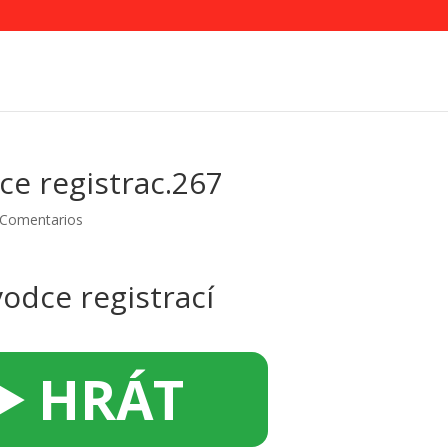
e registrac.267
 Comentarios
odce registrací
▶️ HRÁT