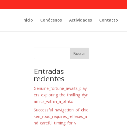
Inicio
Conócenos
Actividades
Contacto
Buscar
Entradas
recientes
Genuine_fortune_awaits_play
ers_exploring_the_thrilling_dyn
amics_within_a_plinko
Successful_navigation_of_chic
ken_road_requires_reflexes_a
nd_careful_timing_for_v