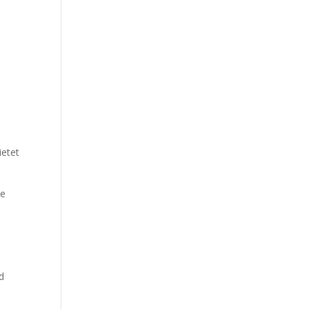
ietet
ne
d