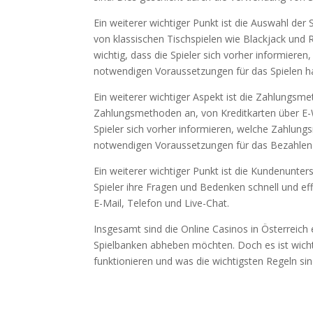
Ein weiterer wichtiger Punkt ist die Auswahl der S
von klassischen Tischspielen wie Blackjack und R
wichtig, dass die Spieler sich vorher informier
notwendigen Voraussetzungen für das Spielen h
Ein weiterer wichtiger Aspekt ist die Zahlungsme
Zahlungsmethoden an, von Kreditkarten über E-Wa
Spieler sich vorher informieren, welche Zahlun
notwendigen Voraussetzungen für das Bezahlen
Ein weiterer wichtiger Punkt ist die Kundenunter
Spieler ihre Fragen und Bedenken schnell und e
E-Mail, Telefon und Live-Chat.
Insgesamt sind die Online Casinos in Österreich ei
Spielbanken abheben möchten. Doch es ist wichtig
funktionieren und was die wichtigsten Regeln sin