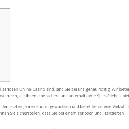
eriösen Online-Casino sind, sind Sie bei uns genau richtig. Wir biete
sterreich, die Ihnen eine sichere und unterhaltsame Spiel-Erlebnis bie
in den letzten Jahren enorm gewachsen und bietet heute eine Vielzahl 
nnen Sie sicherstellen, dass Sie bei einem seriösen und lizenzierten