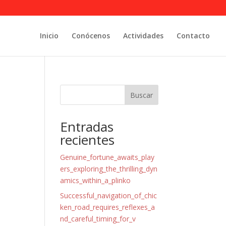
Inicio
Conócenos
Actividades
Contacto
Buscar
Entradas
recientes
Genuine_fortune_awaits_play
ers_exploring_the_thrilling_dyn
amics_within_a_plinko
Successful_navigation_of_chic
ken_road_requires_reflexes_a
nd_careful_timing_for_v