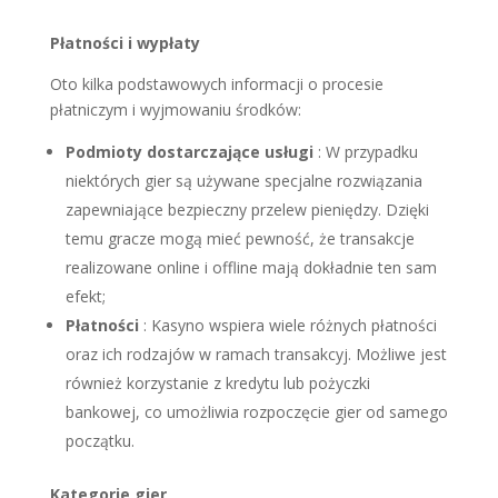
Płatności i wypłaty
Oto kilka podstawowych informacji o procesie
płatniczym i wyjmowaniu środków:
Podmioty dostarczające usługi
: W przypadku
niektórych gier są używane specjalne rozwiązania
zapewniające bezpieczny przelew pieniędzy. Dzięki
temu gracze mogą mieć pewność, że transakcje
realizowane online i offline mają dokładnie ten sam
efekt;
Płatności
: Kasyno wspiera wiele różnych płatności
oraz ich rodzajów w ramach transakcyj. Możliwe jest
również korzystanie z kredytu lub pożyczki
bankowej, co umożliwia rozpoczęcie gier od samego
początku.
Kategorie gier