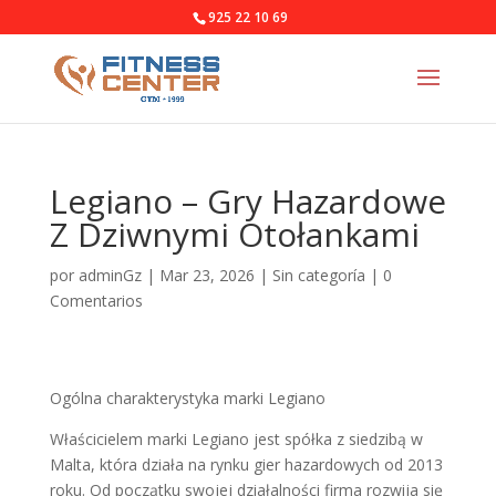
925 22 10 69
Legiano – Gry Hazardowe
Z Dziwnymi Otołankami
por
adminGz
|
Mar 23, 2026
|
Sin categoría
|
0
Comentarios
Ogólna charakterystyka marki Legiano
Właścicielem marki Legiano jest spółka z siedzibą w
Malta, która działa na rynku gier hazardowych od 2013
roku. Od początku swojej działalności firma rozwija się