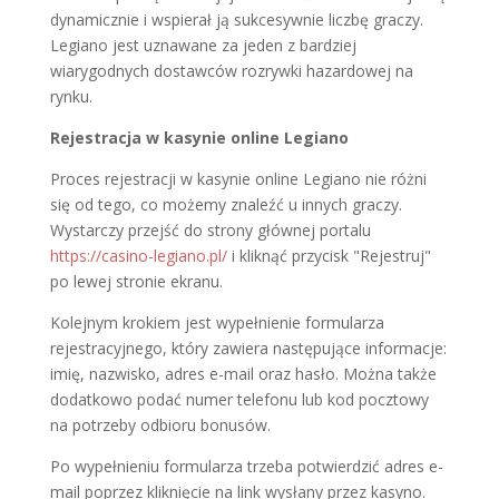
dynamicznie i wspierał ją sukcesywnie liczbę graczy.
Legiano jest uznawane za jeden z bardziej
wiarygodnych dostawców rozrywki hazardowej na
rynku.
Rejestracja w kasynie online Legiano
Proces rejestracji w kasynie online Legiano nie różni
się od tego, co możemy znaleźć u innych graczy.
Wystarczy przejść do strony głównej portalu
https://casino-legiano.pl/
i kliknąć przycisk "Rejestruj"
po lewej stronie ekranu.
Kolejnym krokiem jest wypełnienie formularza
rejestracyjnego, który zawiera następujące informacje:
imię, nazwisko, adres e-mail oraz hasło. Można także
dodatkowo podać numer telefonu lub kod pocztowy
na potrzeby odbioru bonusów.
Po wypełnieniu formularza trzeba potwierdzić adres e-
mail poprzez kliknięcie na link wysłany przez kasyno.