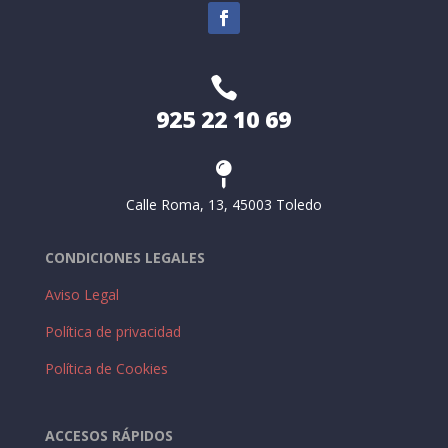

925 22 10 69

Calle Roma, 13, 45003 Toledo
CONDICIONES LEGALES
Aviso Legal
Política de privacidad
Política de Cookies
ACCESOS RÁPIDOS