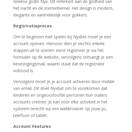
Griekse godin Nyx. Dit refereert aan de godheid van
het nacht en de sterrenhemel. Het design is modern,
elegante en aantrekkelijk voor gokkers.
Registratieproces
Om te beginnen met spelen bij Nyxbet moet je een
account openen. Hiervoor dien je slechts enkele
stappen uit te voeren: eerst registreer je via het
formulier op de website, vervolgens ontvangt je een
bevestigingsmail, waarin staat dat de registratie
voltooid is.
Vervolgens moet je je account activeren door middel
van email. Dit doet Nyxbet om te voorkomen dat
kinderen en ongeoorloofde personen hun ouders
accounts creëren. Je kan voor elke activiteit in het
systeem terecht via een webbrowser op jouw pc,
telefoon of tablet.
Account Features