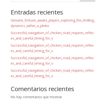
Entradas recientes
Genuine_fortune_awaits_players_exploring_the_thrilling_
dynamics_within_a_plinko
Successful_navigation_of_chicken_road_requires_reflex
es_and_careful_timing_for_v
Successful_navigation_of_chicken_road_requires_reflex
es_and_careful_timing_for_v
Successful_navigation_of_chicken_road_requires_reflex
es_and_careful_timing_for_v
Successful_navigation_of_chicken_road_requires_reflex
es_and_careful_timing_for_v
Comentarios recientes
No hay comentarios que mostrar.