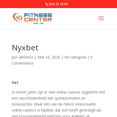
925 22 10 69
Nyxbet
por
adminGz
|
Mar 23, 2026
|
Sin categoría
|
0
Comentarios
Het
In recent jaren zijn er veel online casinos opgericht met
een verscheidenheid aan spelautomaten en
bonusacties. Maar één van de meest interessante
online casino’s is Nyxbet, dat zich heeft gevestigd als
een toonaangevend platform voor gokkers uit