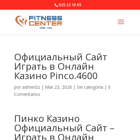
925 22 10 69
Официальный Сайт
Играть в Онлайн
Казино Pinco.4600
por
adminGz
|
Mar 23, 2026
|
Sin categoría
|
0
Comentarios
Пинко Казино
Официальный Сайт –
Играть в Онлайн