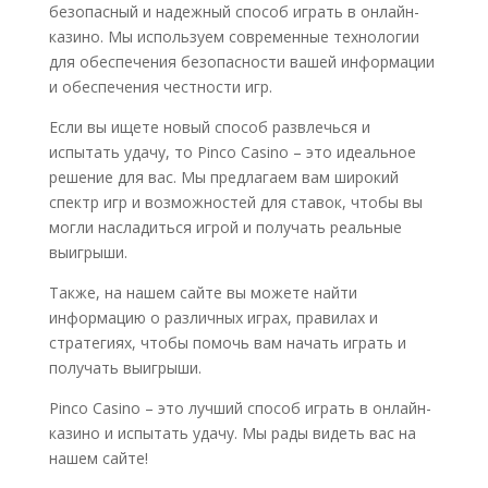
безопасный и надежный способ играть в онлайн-
казино. Мы используем современные технологии
для обеспечения безопасности вашей информации
и обеспечения честности игр.
Если вы ищете новый способ развлечься и
испытать удачу, то Pinco Casino – это идеальное
решение для вас. Мы предлагаем вам широкий
спектр игр и возможностей для ставок, чтобы вы
могли насладиться игрой и получать реальные
выигрыши.
Также, на нашем сайте вы можете найти
информацию о различных играх, правилах и
стратегиях, чтобы помочь вам начать играть и
получать выигрыши.
Pinco Casino – это лучший способ играть в онлайн-
казино и испытать удачу. Мы рады видеть вас на
нашем сайте!