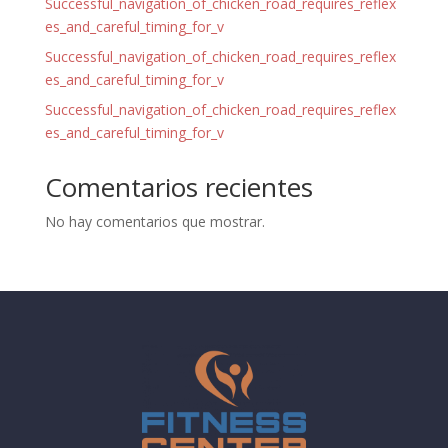
Successful_navigation_of_chicken_road_requires_reflex
es_and_careful_timing_for_v
Successful_navigation_of_chicken_road_requires_reflex
es_and_careful_timing_for_v
Successful_navigation_of_chicken_road_requires_reflex
es_and_careful_timing_for_v
Comentarios recientes
No hay comentarios que mostrar.