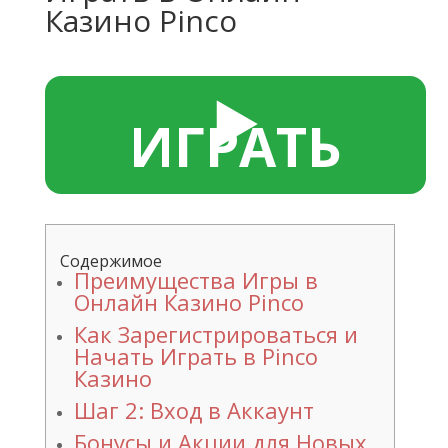
Казино Pinco
▶️
ИГРАТЬ
Содержимое
Преимущества Игры в
Онлайн Казино Pinco
Как Зарегистрироваться и
Начать Играть в Pinco
Казино
Шаг 2: Вход в Аккаунт
Бонусы и Акции для Новых