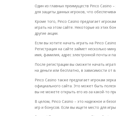
Один из главных преимуществ Pinco Casino –
для защиты данных игроков, что обеспечива
Кроме того, Pinco Casino предлагает игрока
играть на этом сайте. Некоторые из этих б
другие акции.
Если вы хотите начать играть на Pinco Casi
Регистрация на сайте займет несколько мину
имя, фамилия, адрес электронной почты и па
После регистрации вы сможете начать играть
на деньги или бесплатно, в зависимости от 
Pinco Casino также предлагает игрокам зерк
официального сайта. Это может быть полезн
вы не можете открыть его из-за какой-то пр
В целом, Pinco Casino – это надежное и без
игр и бонусов. Если вы ищете место для игры