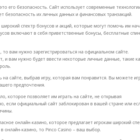
 это его безопасность. Сайт использует современные технологи
ет безопасность их личных данных и финансовых транзакций.
м широкий спектр бонусов и акций, которые могут помочь им на
онусов включают в себя приветственные бонусы, бесплатные спи
no, то вам нужно зарегистрироваться на официальном сайте.
т, и вам нужно будет ввести некоторые личные данные, такие к
роль.
 на сайте, выбрав игру, которая вам понравится. Вы можете иг
вашего предпочтения.
ало, которое позволяет им играть на сайте, не открывая
о, если официальный сайт заблокирован в вашей стране или ес
ичины.
опасное онлайн-казино, которое предлагает игрокам широкий сп
 в онлайн-казино, то Pinco Casino – ваш выбор.