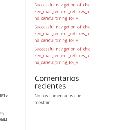
Successful_navigation_of_chic
ken_road_requires_reflexes_a
nd_careful_timing_for_v
Successful_navigation_of_chic
ken_road_requires_reflexes_a
nd_careful_timing_for_v
Successful_navigation_of_chic
ken_road_requires_reflexes_a
nd_careful_timing_for_v
Comentarios
recientes
чать
No hay comentarios que
mostrar.
ты,
пным