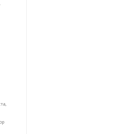
.
ста,
бор