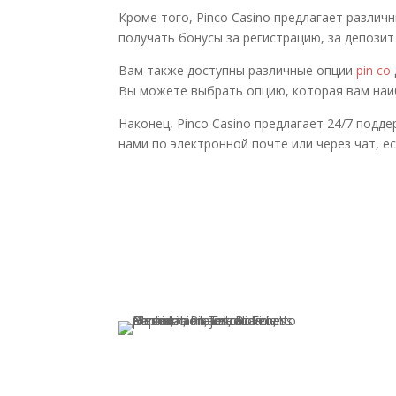
Кроме того, Pinco Casino предлагает различ
получать бонусы за регистрацию, за депозит 
Вам также доступны различные опции
pin co
Вы можете выбрать опцию, которая вам наи
Наконец, Pinco Casino предлагает 24/7 подд
нами по электронной почте или через чат, е