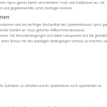
ielen. tipico games bietet verschiedene Tools und Funktionen an, mit
ren und gegebenenfalls Limits festlegen können.
onen
tionen sind ein wichtiger Bestandteil des Spielerlebnisses. tipico g
stehende Kunden an. Dazu gehören Willkommensbonusse,
ionen. Die Bonusbedingungen sind dabei transparent und fair gestalte
me eines Bonus mit den jeweiligen Bedingungen vertraut zu machen, u
 ihr Guthaben zu erhöhen und ihr Spielerlebnis noch spannender zu