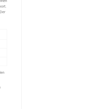
einen
ort.
 Der
den
s