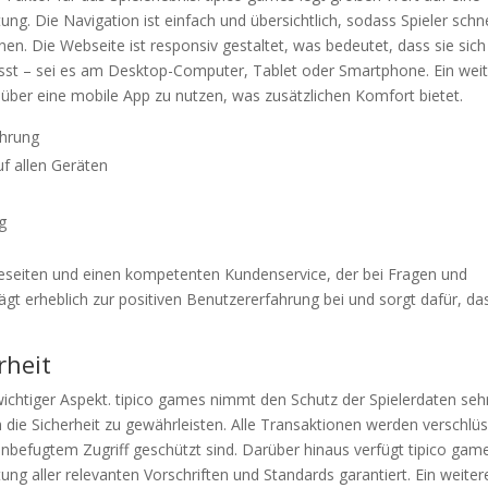
tung. Die Navigation ist einfach und übersichtlich, sodass Spieler schne
nen. Die Webseite ist responsiv gestaltet, was bedeutet, dass sie sich
sst – sei es am Desktop-Computer, Tablet oder Smartphone. Ein weit
h über eine mobile App zu nutzen, was zusätzlichen Komfort bietet.
ührung
f allen Geräten
g
lfeseiten und einen kompetenten Kundenservice, der bei Fragen und
ägt erheblich zur positiven Benutzererfahrung bei und sorgt dafür, da
rheit
 wichtiger Aspekt. tipico games nimmt den Schutz der Spielerdaten seh
die Sicherheit zu gewährleisten. Alle Transaktionen werden verschlüs
nbefugtem Zugriff geschützt sind. Darüber hinaus verfügt tipico gam
ltung aller relevanten Vorschriften und Standards garantiert. Ein weiter