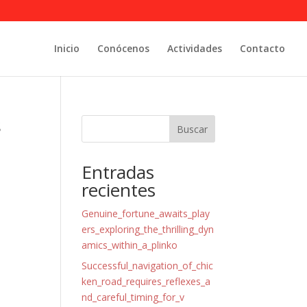
Inicio
Conócenos
Actividades
Contacto
s
Buscar
Entradas
recientes
Genuine_fortune_awaits_play
ers_exploring_the_thrilling_dyn
amics_within_a_plinko
Successful_navigation_of_chic
ken_road_requires_reflexes_a
nd_careful_timing_for_v