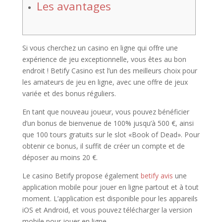
Les avantages
Si vous cherchez un casino en ligne qui offre une
expérience de jeu exceptionnelle, vous êtes au bon
endroit ! Betify Casino est l’un des meilleurs choix pour
les amateurs de jeu en ligne, avec une offre de jeux
variée et des bonus réguliers.
En tant que nouveau joueur, vous pouvez bénéficier
d’un bonus de bienvenue de 100% jusqu’à 500 €, ainsi
que 100 tours gratuits sur le slot «Book of Dead». Pour
obtenir ce bonus, il suffit de créer un compte et de
déposer au moins 20 €.
Le casino Betify propose également
betify avis
une
application mobile pour jouer en ligne partout et à tout
moment. L’application est disponible pour les appareils
iOS et Android, et vous pouvez télécharger la version
mobile pour jouer en ligne.