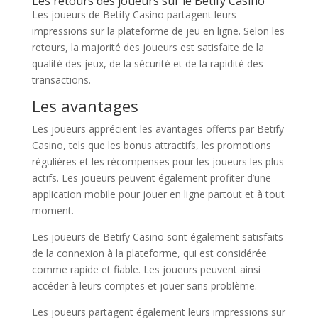
Les retours des joueurs sur le Betify Casino
Les joueurs de Betify Casino partagent leurs
impressions sur la plateforme de jeu en ligne. Selon les
retours, la majorité des joueurs est satisfaite de la
qualité des jeux, de la sécurité et de la rapidité des
transactions.
Les avantages
Les joueurs apprécient les avantages offerts par Betify
Casino, tels que les bonus attractifs, les promotions
régulières et les récompenses pour les joueurs les plus
actifs. Les joueurs peuvent également profiter d’une
application mobile pour jouer en ligne partout et à tout
moment.
Les joueurs de Betify Casino sont également satisfaits
de la connexion à la plateforme, qui est considérée
comme rapide et fiable. Les joueurs peuvent ainsi
accéder à leurs comptes et jouer sans problème.
Les joueurs partagent également leurs impressions sur