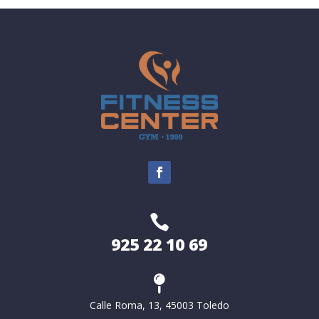

925 22 10 69

Calle Roma, 13, 45003 Toledo