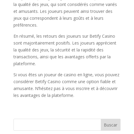
la qualité des jeux, qui sont considérés comme variés
et amusants. Les joueurs peuvent ainsi trouver des
jeux qui correspondent à leurs goûts et à leurs
préférences.
En résumé, les retours des joueurs sur Betify Casino
sont majoritairement positifs. Les joueurs apprécient
la qualité des jeux, la sécurité et la rapidité des
transactions, ainsi que les avantages offerts par la
plateforme.
Si vous êtes un joueur de casino en ligne, vous pouvez
considérer Betify Casino comme une option fiable et
amusante. N’hésitez pas à vous inscrire et à découvrir
les avantages de la plateforme.
Buscar