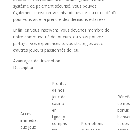
système de paiement sécurisé. Vous pouvez
également consulter vos historiques de jeu et de dépôt
pour vous aider à prendre des décisions éclairées.
Enfin, en vous inscrivant, vous devenez membre de
notre communauté de joueurs, où vous pouvez
partager vos expériences et vos stratégies avec
d’autres joueurs passionnés de jeu.
Avantages de l’inscription
Description
Profitez
de nos
jeux de
Bénéfi
casino
de nos
en
bonus
Accès
ligne, y
bienve
immédiat
compris
Promotions
et des
aux jeux