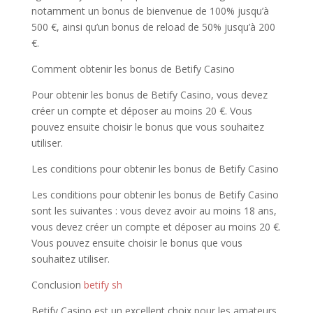
notamment un bonus de bienvenue de 100% jusqu’à
500 €, ainsi qu’un bonus de reload de 50% jusqu’à 200
€.
Comment obtenir les bonus de Betify Casino
Pour obtenir les bonus de Betify Casino, vous devez
créer un compte et déposer au moins 20 €. Vous
pouvez ensuite choisir le bonus que vous souhaitez
utiliser.
Les conditions pour obtenir les bonus de Betify Casino
Les conditions pour obtenir les bonus de Betify Casino
sont les suivantes : vous devez avoir au moins 18 ans,
vous devez créer un compte et déposer au moins 20 €.
Vous pouvez ensuite choisir le bonus que vous
souhaitez utiliser.
Conclusion
betify sh
Betify Casino est un excellent choix pour les amateurs