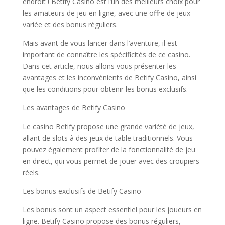
endroit ! Betify Casino est l’un des meilleurs choix pour
les amateurs de jeu en ligne, avec une offre de jeux
variée et des bonus réguliers.
Mais avant de vous lancer dans l’aventure, il est
important de connaître les spécificités de ce casino.
Dans cet article, nous allons vous présenter les
avantages et les inconvénients de Betify Casino, ainsi
que les conditions pour obtenir les bonus exclusifs.
Les avantages de Betify Casino
Le casino Betify propose une grande variété de jeux,
allant de slots à des jeux de table traditionnels. Vous
pouvez également profiter de la fonctionnalité de jeu
en direct, qui vous permet de jouer avec des croupiers
réels.
Les bonus exclusifs de Betify Casino
Les bonus sont un aspect essentiel pour les joueurs en
ligne. Betify Casino propose des bonus réguliers,