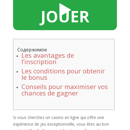
▶️
JOUER
Содержимое
Les avantages de
l’inscription
Les conditions pour obtenir
le bonus
Conseils pour maximiser vos
chances de gagner
Si vous cherchez un casino en ligne qui offre une
expérience de jeu exceptionnelle, vous êtes au bon