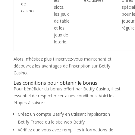
les
exclusives
offres
de
slots,
spécia
casino
les jeux
pour l
de table
joueur
et les
régulie
jeux de
loterie.
Alors, n’hésitez plus ! Inscrivez-vous maintenant et
découvrez les avantages de l’inscription sur Betify
Casino.
Les conditions pour obtenir le bonus
Pour bénéficier du bonus offert par Betify Casino, il est
essentiel de respecter certaines conditions. Voici les
étapes à suivre :
Créez un compte Betify en utilisant l’application
Betify France ou le site web Betify.
Vérifiez que vous avez rempli les informations de