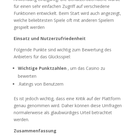
für einen sehr einfachen Zugriff auf verschiedene
Funktionen entwickelt. Beim Start wird auch angezeigt,
welche beliebtesten Spiele oft mit anderen Spielern
gespielt werden
Einsatz und Nutzerzufriedenheit
Folgende Punkte sind wichtig zum Bewertung des
Anbieters für das Glücksspiel:
Wichtige Punktzahlen
, um das Casino zu
bewerten
.Ratings von Benutzern
Es ist jedoch wichtig, dass eine Kritik auf der Plattform
genau genommen wird. Daher können diese Umfragen
normalerweise als glaubwürdiges Urteil betrachtet
werden.
Zusammenfassung