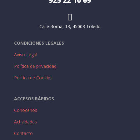

Calle Roma, 13, 45003 Toledo
CONDICIONES LEGALES
Aviso Legal
Política de privacidad
Política de Cookies
ACCESOS RÁPIDOS
Conócenos
Actividades
Contacto