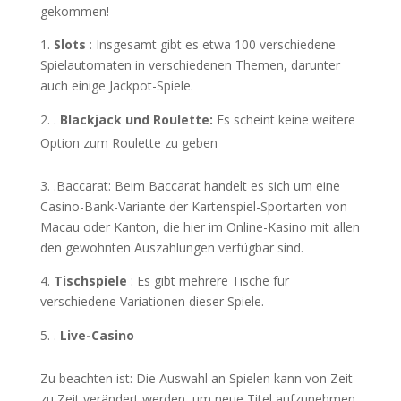
gekommen!
1.
Slots
: Insgesamt gibt es etwa 100 verschiedene
Spielautomaten in verschiedenen Themen, darunter
auch einige Jackpot-Spiele.
.
Blackjack und Roulette:
Es scheint keine weitere
Option zum Roulette zu geben
3. .Baccarat: Beim Baccarat handelt es sich um eine
Casino-Bank-Variante der Kartenspiel-Sportarten von
Macau oder Kanton, die hier im Online-Kasino mit allen
den gewohnten Auszahlungen verfügbar sind.
4.
Tischspiele
: Es gibt mehrere Tische für
verschiedene Variationen dieser Spiele.
.
Live-Casino
Zu beachten ist: Die Auswahl an Spielen kann von Zeit
zu Zeit verändert werden, um neue Titel aufzunehmen