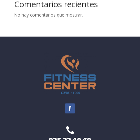
Comentarios recientes
No hay comentarios que mostrar.

925 22 10 69