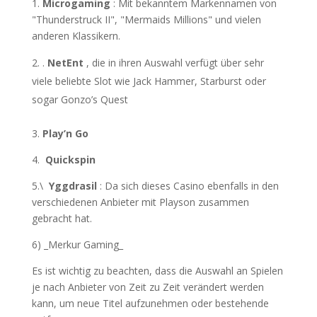
1.
Microgaming
: Mit bekanntem Markennamen von
"Thunderstruck II", "Mermaids Millions" und vielen
anderen Klassikern.
.
NetEnt
, die in ihren Auswahl verfügt über sehr
viele beliebte Slot wie Jack Hammer, Starburst oder
sogar Gonzo’s Quest
3.
Play’n Go
4.
Quickspin
5.\
Yggdrasil
: Da sich dieses Casino ebenfalls in den
verschiedenen Anbieter mit Playson zusammen
gebracht hat.
6) _Merkur Gaming_
Es ist wichtig zu beachten, dass die Auswahl an Spielen
je nach Anbieter von Zeit zu Zeit verändert werden
kann, um neue Titel aufzunehmen oder bestehende