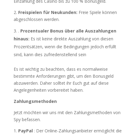
Einzahlung des Casino bis zu 100 % Bonusgeld.
2.
Freispielen für Neukunden:
Freie Spiele können
abgeschlossen werden.
.
Prozentualer Bonus über alle Auszahlungen
hinaus:
Es ist keine direkte Auszahlung von diesen
Prozentsätzen, wenn die Bedingungen jedoch erfüllt
sind, kann dies zufriedenstellend sein
Es ist wichtig zu beachten, dass es normalweise
bestimmte Anforderungen gibt, um den Bonusgeld
abzuwerden. Daher solltet ihr Euch gut auf diese
Angelegenheiten vorbereitet haben.
Zahlungsmethoden
Jetzt möchten wir uns mit den Zahlungsmethoden von
Spy befassen.
1.
PayPal
: Der Online-Zahlungsanbieter ermöglicht die