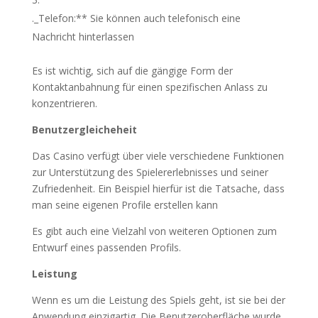
._Telefon:** Sie können auch telefonisch eine
Nachricht hinterlassen
Es ist wichtig, sich auf die gängige Form der
Kontaktanbahnung für einen spezifischen Anlass zu
konzentrieren.
Benutzergleicheheit
Das Casino verfügt über viele verschiedene Funktionen
zur Unterstützung des Spielererlebnisses und seiner
Zufriedenheit. Ein Beispiel hierfür ist die Tatsache, dass
man seine eigenen Profile erstellen kann
Es gibt auch eine Vielzahl von weiteren Optionen zum
Entwurf eines passenden Profils.
Leistung
Wenn es um die Leistung des Spiels geht, ist sie bei der
Anwendung einzigartig. Die Benutzeroberfläche wurde