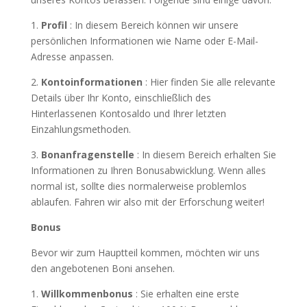
1.
Profil
: In diesem Bereich können wir unsere
persönlichen Informationen wie Name oder E-Mail-
Adresse anpassen.
2.
Kontoinformationen
: Hier finden Sie alle relevante
Details über Ihr Konto, einschließlich des
Hinterlassenen Kontosaldo und Ihrer letzten
Einzahlungsmethoden.
3.
Bonanfragenstelle
: In diesem Bereich erhalten Sie
Informationen zu Ihren Bonusabwicklung. Wenn alles
normal ist, sollte dies normalerweise problemlos
ablaufen. Fahren wir also mit der Erforschung weiter!
Bonus
Bevor wir zum Hauptteil kommen, möchten wir uns
den angebotenen Boni ansehen.
1.
Willkommenbonus
: Sie erhalten eine erste