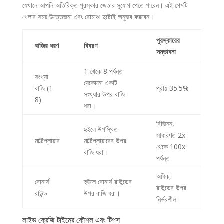
যেখানে আপনি অতিরিক্ত পুরস্কার জেতার সুযোগ পেতে পারেন। এই গেমটি
খেলার সময় উত্তেজনা এবং রোমাঞ্চ দুটোই অনুভব করবেন।
পুরস্কারের
বাজির ধরণ
বিবরণ
সম্ভাবনা
1 থেকে 8 পর্যন্ত
সংখ্যা
যেকোনো একটি
বাজি (1-
প্রায় 35.5%
সংখ্যার উপর বাজি
8)
ধরা।
বিভিন্ন,
হুইলে উপস্থিত
সাধারণত 2x
মাল্টিপ্লায়ার
মাল্টিপ্লায়ারের উপর
থেকে 100x
বাজি ধরা।
পর্যন্ত
অধিক,
বোনার্স
হুইলে বোনার্স রাউন্ডের
রাউন্ডের উপর
রাউন্ড
উপর বাজি ধরা।
নির্ভরশীল
লাইভ ক্রেজি টাইমের কৌশল এবং টিপস