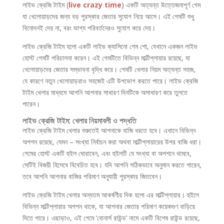
লাইভ ক্রেজি টাইম (
live crazy time
) একটি অত্যন্ত উত্তেজনাপূর্ণ গেম
যা খেলোয়াড়দের জন্য বড় পুরস্কার জেতার সুযোগ নিয়ে আসে। এই গেমটি শুধু
বিনোদনই দেয় না, বরং ভাগ্য পরিবর্তনেরও সুযোগ করে দেয়।
লাইভ ক্রেজি টাইম হলো একটি লাইভ ক্যাসিনো গেম শো, যেখানে একজন লাইভ
হোস্ট গেমটি পরিচালনা করেন। এই গেমটিতে বিভিন্ন মাল্টিপ্লায়ার রয়েছে, যা
খেলোয়াড়দের জেতার সম্ভাবনা বৃদ্ধি করে। গেমটি খেলার নিয়ম অত্যন্ত সহজ,
যে কারণে নতুন খেলোয়াড়রাও সহজেই এটি উপভোগ করতে পারে। লাইভ ক্রেজি
টাইম খেলার মাধ্যমে আপনি আপনার সাধারণ দিনটিকে অসাধারণ করে তুলতে
পারেন।
লাইভ ক্রেজি টাইম: খেলার নিয়মাবলী ও পদ্ধতি
লাইভ ক্রেজি টাইম খেলার শুরুতেই আপনাকে বাজি ধরতে হবে। এখানে বিভিন্ন
অপশন রয়েছে, যেমন – সংখ্যা নির্বাচন করা অথবা মাল্টিপ্লায়ারের উপর বাজি ধরা।
গেমের হোস্ট একটি হুইল ঘোরাবেন, এবং হুইলটি যে সংখ্যা বা অপশনে থামবে,
সেটিই বিজয়ী হিসেবে বিবেচিত হবে। যদি আপনি সঠিকভাবে অনুমান করতে পারেন,
তবে আপনি আপনার বাজির পরিমাণ অনুযায়ী পুরস্কার জিতবেন।
লাইভ ক্রেজি টাইম খেলার অন্যতম আকর্ষণীয় দিক হলো এর মাল্টিপ্লায়ার। হুইলে
বিভিন্ন মাল্টিপ্লায়ার অপশন থাকে, যা আপনার জেতার পরিমাণ কয়েকগুণ বাড়িয়ে
দিতে পারে। এছাড়াও, এই গেমে ‘বোনার্স রাউন্ড’ নামে একটি বিশেষ রাউন্ড রয়েছে,