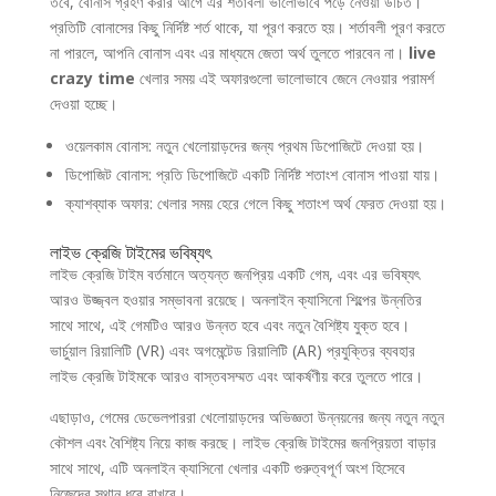
তবে, বোনাস গ্রহণ করার আগে এর শর্তাবলী ভালোভাবে পড়ে নেওয়া উচিত।
প্রতিটি বোনাসের কিছু নির্দিষ্ট শর্ত থাকে, যা পূরণ করতে হয়। শর্তাবলী পূরণ করতে
না পারলে, আপনি বোনাস এবং এর মাধ্যমে জেতা অর্থ তুলতে পারবেন না।
live
crazy time
খেলার সময় এই অফারগুলো ভালোভাবে জেনে নেওয়ার পরামর্শ
দেওয়া হচ্ছে।
ওয়েলকাম বোনাস: নতুন খেলোয়াড়দের জন্য প্রথম ডিপোজিটে দেওয়া হয়।
ডিপোজিট বোনাস: প্রতি ডিপোজিটে একটি নির্দিষ্ট শতাংশ বোনাস পাওয়া যায়।
ক্যাশব্যাক অফার: খেলার সময় হেরে গেলে কিছু শতাংশ অর্থ ফেরত দেওয়া হয়।
লাইভ ক্রেজি টাইমের ভবিষ্যৎ
লাইভ ক্রেজি টাইম বর্তমানে অত্যন্ত জনপ্রিয় একটি গেম, এবং এর ভবিষ্যৎ
আরও উজ্জ্বল হওয়ার সম্ভাবনা রয়েছে। অনলাইন ক্যাসিনো শিল্পের উন্নতির
সাথে সাথে, এই গেমটিও আরও উন্নত হবে এবং নতুন বৈশিষ্ট্য যুক্ত হবে।
ভার্চুয়াল রিয়ালিটি (VR) এবং অগমেন্টেড রিয়ালিটি (AR) প্রযুক্তির ব্যবহার
লাইভ ক্রেজি টাইমকে আরও বাস্তবসম্মত এবং আকর্ষণীয় করে তুলতে পারে।
এছাড়াও, গেমের ডেভেলপাররা খেলোয়াড়দের অভিজ্ঞতা উন্নয়নের জন্য নতুন নতুন
কৌশল এবং বৈশিষ্ট্য নিয়ে কাজ করছে। লাইভ ক্রেজি টাইমের জনপ্রিয়তা বাড়ার
সাথে সাথে, এটি অনলাইন ক্যাসিনো খেলার একটি গুরুত্বপূর্ণ অংশ হিসেবে
নিজেদের স্থান ধরে রাখবে।