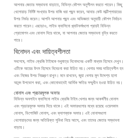
আপনার জেতার সম্ভাবনা বাড়াতে, বিভিন্ন কৌশল অনুশীলন করতে পারেন। কিছু
খেলোয়াড় নির্দিষ্ট সংখ্যার উপর বাজি ধরা পছন্দ করেন, আবার কেউ মাল্টিপ্লায়ারের
উপর নির্ভর করেন। আপনি আপনার পছন্দ এবং অভিজ্ঞতা অনুযায়ী কৌশল নির্বাচন
করতে পারেন। এছাড়াও, লাইভ ক্যাসিনো প্ল্যাটফর্মগুলো প্রায়ই বিভিন্ন
প্রোমোশন এবং বোনাস দিয়ে থাকে, যা আপনার জেতার সম্ভাবনা বৃদ্ধি করতে
পারে।
বিনোদন এবং দায়িত্বশীলতা
সবশেষে, লাইভ ক্রেজি টাইমকে শুধুমাত্র বিনোদনের একটি মাধ্যম হিসেবে দেখুন।
এটিকে আয়ের উৎস হিসেবে বিবেচনা করা উচিত নয়। খেলার সময় দায়িত্বশীল হন
এবং নিজের উপর নিয়ন্ত্রণ রাখুন। মনে রাখবেন, জুয়া খেলার মূল উদ্দেশ্য হলো
আনন্দ উপভোগ করা, এবং কোনোভাবেই আর্থিক ক্ষতির সম্মুখীন হওয়া উচিত নয়।
বোনাস এবং প্রচারমূলক অফার
বিভিন্ন অনলাইন ক্যাসিনো লাইভ ক্রেজি টাইম খেলার জন্য আকর্ষণীয় বোনাস
এবং প্রচারমূলক অফার দিয়ে থাকে। এই অফারগুলোর মধ্যে রয়েছে ওয়েলকাম
বোনাস, ডিপোজিট বোনাস, এবং ক্যাশব্যাক অফার। এই বোনাসগুলো
খেলোয়াড়দের জন্য অতিরিক্ত সুবিধা নিয়ে আসে, এবং তাদের জেতার সম্ভাবনা
বাড়ায়।