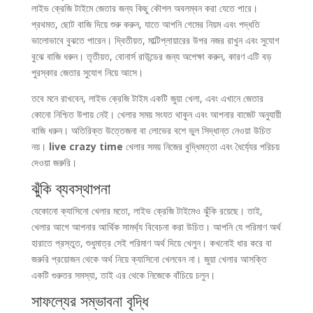
লাইভ ক্রেজি টাইমে জেতার জন্য কিছু কৌশল অবলম্বন করা যেতে পারে।
প্রথমত, ছোট বাজি দিয়ে শুরু করুন, যাতে আপনি গেমের নিয়ম এবং পদ্ধতি
ভালোভাবে বুঝতে পারেন। দ্বিতীয়ত, মাল্টিপ্লায়ারের উপর নজর রাখুন এবং সুযোগ
বুঝে বাজি ধরুন। তৃতীয়ত, বোনার্স রাউন্ডের জন্য অপেক্ষা করুন, কারণ এটি বড়
পুরস্কার জেতার সুযোগ নিয়ে আসে।
তবে মনে রাখবেন, লাইভ ক্রেজি টাইম একটি জুয়া খেলা, এবং এখানে জেতার
কোনো নিশ্চিত উপায় নেই। খেলার সময় সংযত থাকুন এবং আপনার বাজেট অনুযায়ী
বাজি ধরুন। অতিরিক্ত উত্তেজনা বা লোভের বশে ভুল সিদ্ধান্ত নেওয়া উচিত
নয়।
live crazy time
খেলার সময় নিজের বুদ্ধিমত্তা এবং ধৈর্য্যের পরিচয়
দেওয়া জরুরি।
ঝুঁকি ব্যবস্থাপনা
যেকোনো ক্যাসিনো খেলার মতো, লাইভ ক্রেজি টাইমেও ঝুঁকি রয়েছে। তাই,
খেলার আগে আপনার আর্থিক সামর্থ্য বিবেচনা করা উচিত। আপনি যে পরিমাণ অর্থ
হারাতে প্রস্তুত, শুধুমাত্র সেই পরিমাণ অর্থ দিয়ে খেলুন। কখনোই ধার করে বা
জরুরি প্রয়োজন থেকে অর্থ নিয়ে ক্যাসিনো খেলবেন না। জুয়া খেলার আসক্তি
একটি গুরুতর সমস্যা, তাই এর থেকে নিজেকে বাঁচিয়ে চলুন।
সাফল্যের সম্ভাবনা বৃদ্ধি