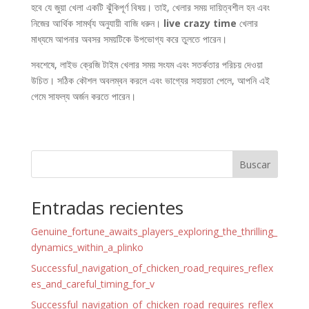
হবে যে জুয়া খেলা একটি ঝুঁকিপূর্ণ বিষয়। তাই, খেলার সময় দায়িত্বশীল হন এবং
নিজের আর্থিক সামর্থ্য অনুযায়ী বাজি ধরুন।
live crazy time
খেলার
মাধ্যমে আপনার অবসর সময়টিকে উপভোগ্য করে তুলতে পারেন।
সবশেষে, লাইভ ক্রেজি টাইম খেলার সময় সংযম এবং সতর্কতার পরিচয় দেওয়া
উচিত। সঠিক কৌশল অবলম্বন করলে এবং ভাগ্যের সহায়তা পেলে, আপনি এই
গেমে সাফল্য অর্জন করতে পারেন।
Buscar
Entradas recientes
Genuine_fortune_awaits_players_exploring_the_thrilling_
dynamics_within_a_plinko
Successful_navigation_of_chicken_road_requires_reflex
es_and_careful_timing_for_v
Successful_navigation_of_chicken_road_requires_reflex