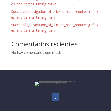
es_and_careful_timing_for_v
Successful_navigation_of_chicken_road_requires_reflex
es_and_careful_timing_for_v
Successful_navigation_of_chicken_road_requires_reflex
es_and_careful_timing_for_v
Comentarios recientes
No hay comentarios que mostrar.