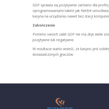
GDF sprawia się pozytywnie zarówno dla profesj
oprogramowaniami takimi jak NetEnt umożliwia 
kasyna na urządzeniu nawet bez stacji kompute
Zakończenie
Pomimo swoich zalet GDF nie ma zbyt wiele zn
pozytywne lub negatywne.
W rezultacie warto wnieść, że kasyno jest soli
doświadczonych graczów.