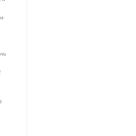
na
niu
ć
d