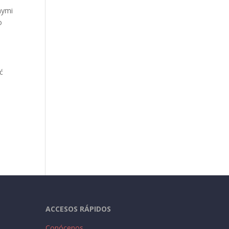
nymi
o
ć
ACCESOS RÁPIDOS
Conócenos