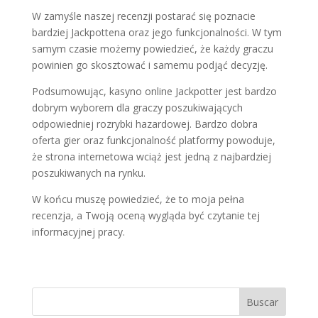
W zamyśle naszej recenzji postarać się poznacie
bardziej Jackpottena oraz jego funkcjonalności. W tym
samym czasie możemy powiedzieć, że każdy graczu
powinien go skosztować i samemu podjąć decyzję.
Podsumowując, kasyno online Jackpotter jest bardzo
dobrym wyborem dla graczy poszukiwających
odpowiedniej rozrybki hazardowej. Bardzo dobra
oferta gier oraz funkcjonalność platformy powoduje,
że strona internetowa wciąż jest jedną z najbardziej
poszukiwanych na rynku.
W końcu muszę powiedzieć, że to moja pełna
recenzja, a Twoją oceną wygląda być czytanie tej
informacyjnej pracy.
Buscar