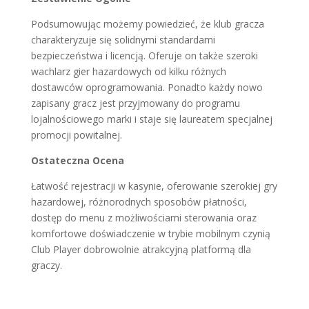
Podsumowując możemy powiedzieć, że klub gracza
charakteryzuje się solidnymi standardami
bezpieczeństwa i licencją. Oferuje on także szeroki
wachlarz gier hazardowych od kilku różnych
dostawców oprogramowania. Ponadto każdy nowo
zapisany gracz jest przyjmowany do programu
lojalnościowego marki i staje się laureatem specjalnej
promocji powitalnej.
Ostateczna Ocena
Łatwość rejestracji w kasynie, oferowanie szerokiej gry
hazardowej, różnorodnych sposobów płatności,
dostęp do menu z możliwościami sterowania oraz
komfortowe doświadczenie w trybie mobilnym czynią
Club Player dobrowolnie atrakcyjną platformą dla
graczy.