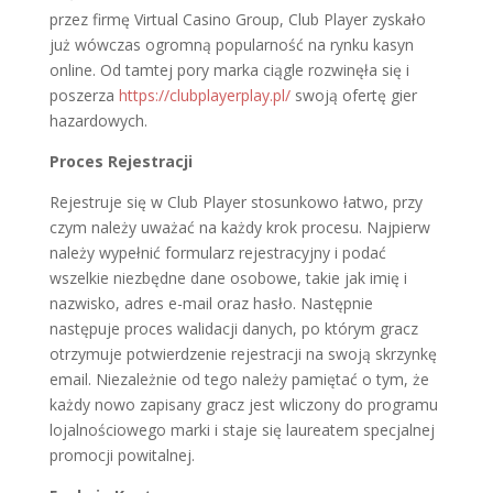
przez firmę Virtual Casino Group, Club Player zyskało
już wówczas ogromną popularność na rynku kasyn
online. Od tamtej pory marka ciągle rozwinęła się i
poszerza
https://clubplayerplay.pl/
swoją ofertę gier
hazardowych.
Proces Rejestracji
Rejestruje się w Club Player stosunkowo łatwo, przy
czym należy uważać na każdy krok procesu. Najpierw
należy wypełnić formularz rejestracyjny i podać
wszelkie niezbędne dane osobowe, takie jak imię i
nazwisko, adres e-mail oraz hasło. Następnie
następuje proces walidacji danych, po którym gracz
otrzymuje potwierdzenie rejestracji na swoją skrzynkę
email. Niezależnie od tego należy pamiętać o tym, że
każdy nowo zapisany gracz jest wliczony do programu
lojalnościowego marki i staje się laureatem specjalnej
promocji powitalnej.