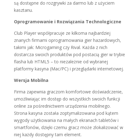
są dostępne do rozgrywki za darmo lub z użyciem
kasztanu.
Oprogramowanie i Rozwiązania Technologiczne
Club Player współpracuje ze kilkoma najbardziej
znanych firmami oprogramowania gier hazardowych,
takimi jak: Microgaming czy Rival. Każda z nich
dostarcza swoich produktów pod postacią gier w trybie
flasha lub HTML5 – to niezależnie od wybranej
platformy kasyna (Mac/PC) i przeglądarki internetowej.
Wersja Mobilna
Firma zapewnia graczom komfortowe doświadczenie,
umożliwiając im dostęp do wszystkich swoich funkcji
online za pośrednictwem urządzenia mobilnego.
Strona kasyna została zoptymalizowana pod kątem
wygody użytkowania na małych ekranach tabletów i
smartfonów, dzięki czemu gracz może zlokalizować w
niej każdy dostępny tam element.