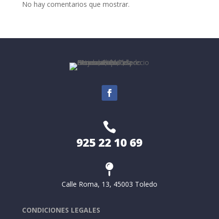
No hay comentarios que mostrar.

925 22 10 69

Calle Roma, 13, 45003 Toledo
CONDICIONES LEGALES