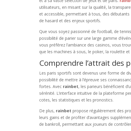
et à sa vaste sélection de jeux et de paris.
rainb
utilisateurs, en misant sur la qualité, la transp
et accessible, permettant à tous, des débutants 
de hasard et des enjeux sportifs.
Que vous soyez passionné de football, de tennis,
possibilité de parier sur une large gamme d’évén
vous préférez l’ambiance des casinos, vous trou
que les machines à sous, le poker, la roulette et 
Comprendre l’attrait des p
Les paris sportifs sont devenus une forme de div
possibilité de mettre à l’épreuve ses connaissan
fortes. Avec
rainbet
, les parieurs bénéficient d
sérénité. L’interface intuitive de la plateforme 
cotes, les statistiques et les pronostics.
De plus,
rainbet
propose régulièrement des pro
leurs gains et de profiter d’avantages supplémen
de bankroll, permettant aux joueurs de contrôle