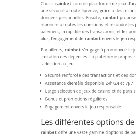
Choisir
rainbet
comme plateforme de jeux d’arg
une sécurité à toute épreuve, grâce à des tech
données personnelles. Ensuite,
rainbet
propose 
répondre à toutes les questions et résoudre les 
paiement, la rapidité des transactions, et les b
plus, l’engagement de
rainbet
envers le jeu resp
Par ailleurs,
rainbet
s’engage à promouvoir le jeu
limitation des dépenses. La plateforme propose 
l’addiction au jeu.
Sécurité renforcée des transactions et des d
Assistance clientèle disponible 24h/24 et 7j/7
Large sélection de jeux de casino et de paris s
Bonus et promotions régulières
Engagement envers le jeu responsable
Les différentes options de
rainbet
offre une vaste gamme d’options de pari