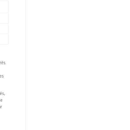
s
érés
es
és,
ce
ur