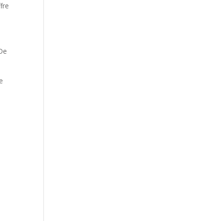
fre
 De
e