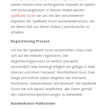
seinen Nutzern eine umfangreiche Auswahl an Spielen
und Bonusangeboten. In diesem Artikel werden
Spielbank Essen
wir uns mit den verschiedenen
Aspekten der Spielbank Essen auseinandersetzen, um
ein klares Bild von dieser Online-Casinobranche zu
erhalten.
Registrierung Prozess
Um bei der Spielbank Essen anzumelden, muss man
sich auf der Website registrieren. Der
Registrierungsprozess ist einfach und leicht
verständlich. Man benötigt lediglich ein gültiges E-Mail-
Adresse und einen Passwort. Anschließend muss man
einige persönliche Daten eingeben wie Vorname,
Nachname, Geburtsdatum und Wohnort. Die Spielbank
Essen hat sich darauf verpflichtet, alle Daten gemäß
den Datenschutzbestimmungen zu behandeln.
Kundenkonto-Funktionen