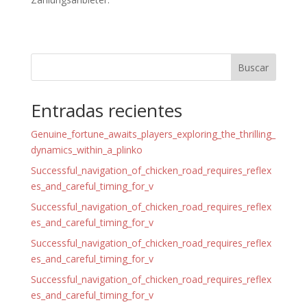
Buscar
Entradas recientes
Genuine_fortune_awaits_players_exploring_the_thrilling_
dynamics_within_a_plinko
Successful_navigation_of_chicken_road_requires_reflex
es_and_careful_timing_for_v
Successful_navigation_of_chicken_road_requires_reflex
es_and_careful_timing_for_v
Successful_navigation_of_chicken_road_requires_reflex
es_and_careful_timing_for_v
Successful_navigation_of_chicken_road_requires_reflex
es_and_careful_timing_for_v