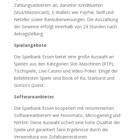
Zahlungsanbietern an, darunter Kreditkarten
(Visa/Mastercard), E-Wallets wie PayPal, Skrill und
Neteller sowie Banküberweisungen. Die Auszahlung
der Gewinne erfolgt innerhalb von 24 Stunden nach
Antragstellung.
Spielangebote
Die Spielbank Essen bietet eine große Auswahl an
Spielen aus den Kategorien Slot-Maschinen (RTP),
Tischspiele, Live-Casino und Video-Poker. Einige der
beliebtesten Spiele sind Book of Ra, Starburst und
Gonzo’s Quest.
Softwareanbieter
Die Spielbank Essen kooperiert mit renommierten
Softwareanbietern wie Novomatic, Microgaming und
NetEnt. Diese Auswahl sichert eine hohe Qualität der
Spiele und garantiert faire Ergebnisse durch die
Verwendung von Zufallsgeneratoren.