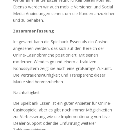
weiterhin eine Benutzerfreundlichkeit bieten können.
Ebenso werden wir auch mobile Versionen und Social
Media Anbindungen sehen, um die Kunden anzuziehen
und zu behalten.
Zusammenfassung
Insgesamt kann die Spielbank Essen als ein Casino
angesehen werden, das sich auf den Bereich der
Online-Casinobranche positioniert. Mit seinen
modernen Webdesign und einem attraktiven
Bonussystem zeigt sie auch eine großartige Zukunft.
Die Vertrauenswürdigkeit und Transparenz dieser
Marke sind hervorzuheben.
Nachhaltigkeit
Die Spielbank Essen ist ein guter Anbieter für Online-
Casinospiele, aber es gibt noch immer Möglichkeiten
zur Verbesserung wie die Implementierung von Live-
Dealer-Support oder die Einführung weiterer
Zahlungsanbieter.