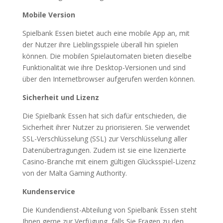
Mobile Version
Spielbank Essen bietet auch eine mobile App an, mit
der Nutzer ihre Lieblingsspiele überall hin spielen
können. Die mobilen Spielautomaten bieten dieselbe
Funktionalität wie ihre Desktop-Versionen und sind
über den Internetbrowser aufgerufen werden können.
Sicherheit und Lizenz
Die Spielbank Essen hat sich dafür entschieden, die
Sicherheit ihrer Nutzer zu priorisieren. Sie verwendet
SSL-Verschlüsselung (SSL) zur Verschlüsselung aller
Datenübertragungen. Zudem ist sie eine lizenzierte
Casino-Branche mit einem gültigen Glücksspiel-Lizenz
von der Malta Gaming Authority.
Kundenservice
Die Kundendienst-Abteilung von Spielbank Essen steht
Ihnen gerne zur Verfügung, falls Sie Fragen zu den