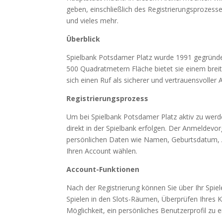
geben, einschließlich des Registrierungsproze
und vieles mehr.
Überblick
Spielbank Potsdamer Platz wurde 1991 gegründet 
500 Quadratmetern Fläche bietet sie einem breit
sich einen Ruf als sicherer und vertrauensvoller 
Registrierungsprozess
Um bei Spielbank Potsdamer Platz aktiv zu werden
direkt in der Spielbank erfolgen. Der Anmeldevor
persönlichen Daten wie Namen, Geburtsdatum, 
Ihren Account wählen.
Account-Funktionen
Nach der Registrierung können Sie über Ihr Spiel
Spielen in den Slots-Räumen, Überprüfen Ihres K
Möglichkeit, ein persönliches Benutzerprofil zu 