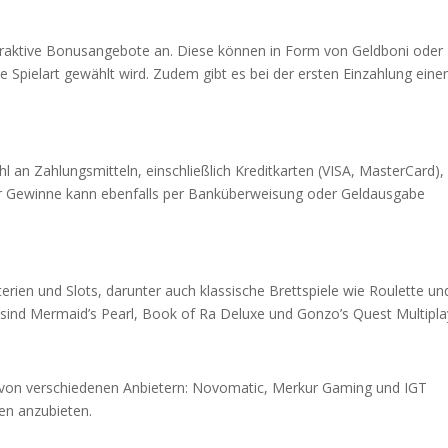
ttraktive Bonusangebote an. Diese können in Form von Geldboni oder
 Spielart gewählt wird. Zudem gibt es bei der ersten Einzahlung eine
hl an Zahlungsmitteln, einschließlich Kreditkarten (VISA, MasterCard),
er Gewinne kann ebenfalls per Banküberweisung oder Geldausgabe
terien und Slots, darunter auch klassische Brettspiele wie Roulette un
s sind Mermaid’s Pearl, Book of Ra Deluxe und Gonzo’s Quest Multipla
 von verschiedenen Anbietern: Novomatic, Merkur Gaming und IGT
en anzubieten.