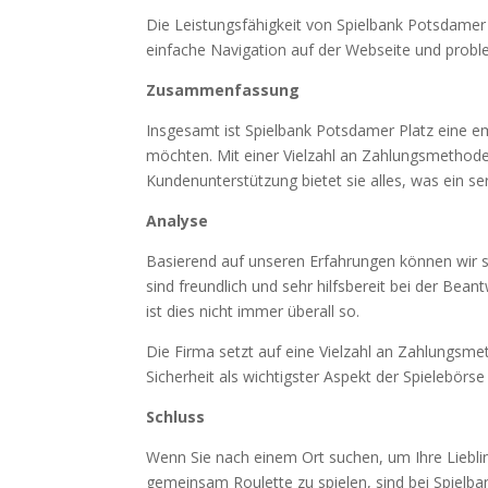
Die Leistungsfähigkeit von Spielbank Potsdamer 
einfache Navigation auf der Webseite und proble
Zusammenfassung
Insgesamt ist Spielbank Potsdamer Platz eine emp
möchten. Mit einer Vielzahl an Zahlungsmethode
Kundenunterstützung bietet sie alles, was ein se
Analyse
Basierend auf unseren Erfahrungen können wir sa
sind freundlich und sehr hilfsbereit bei der Bea
ist dies nicht immer überall so.
Die Firma setzt auf eine Vielzahl an Zahlungsme
Sicherheit als wichtigster Aspekt der Spielebörs
Schluss
Wenn Sie nach einem Ort suchen, um Ihre Liebli
gemeinsam Roulette zu spielen, sind bei Spielba