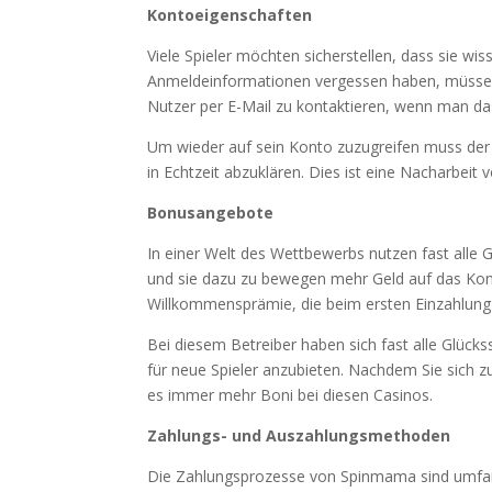
Kontoeigenschaften
Viele Spieler möchten sicherstellen, dass sie wis
Anmeldeinformationen vergessen haben, müssen 
Nutzer per E-Mail zu kontaktieren, wenn man da
Um wieder auf sein Konto zuzugreifen muss de
in Echtzeit abzuklären. Dies ist eine Nacharbeit
Bonusangebote
In einer Welt des Wettbewerbs nutzen fast alle
und sie dazu zu bewegen mehr Geld auf das Kon
Willkommensprämie, die beim ersten Einzahlung
Bei diesem Betreiber haben sich fast alle Glü
für neue Spieler anzubieten. Nachdem Sie sich zum
es immer mehr Boni bei diesen Casinos.
Zahlungs- und Auszahlungsmethoden
Die Zahlungsprozesse von Spinmama sind umfan