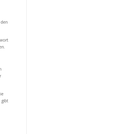
 den
swort
en.
n
r
ie
 gibt