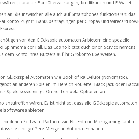
 wählen, darunter Banküberweisungen, Kreditkarten und E-Wallets.
en an, die inzwischen alle auch auf Smartphones funktionieren: das
Pal-Konto-Zugriff, Bankübertragungen per Giropay und Wirecard sowi
 Express.
nötigen von den Glücksspielautomaten Anbietern eine spezielle
ht bei Spinmama der Fall. Das Casino bietet auch einen Service namens
 aus dem Konto ihres Nutzers auf ihr Girokonto überweisen.
von Glücksspiel-Automaten wie Book of Ra Deluxe (Novomatic),
gebot an anderen Spielen im Bereich Roulette, Black Jack oder Baccar
er-Spiele sowie einige Online-Tombola-Optionen an.
no anzutreffen wären. Es ist nicht so, dass alle Glücksspielautomaten
ielsoftwareanbieter
erschiedenen Software-Partnern wie NetEnt und Microgaming für ihre
st, dass sie eine größere Menge an Automaten haben.