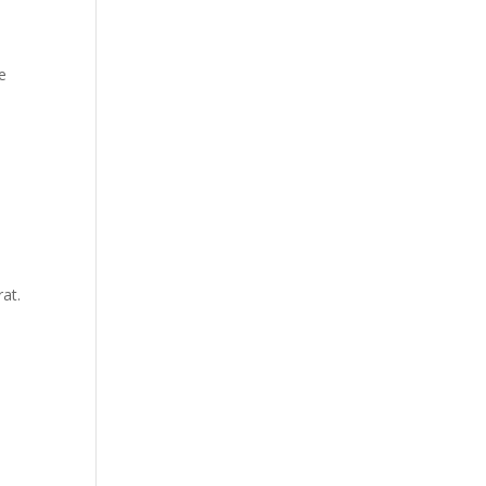
e
at.