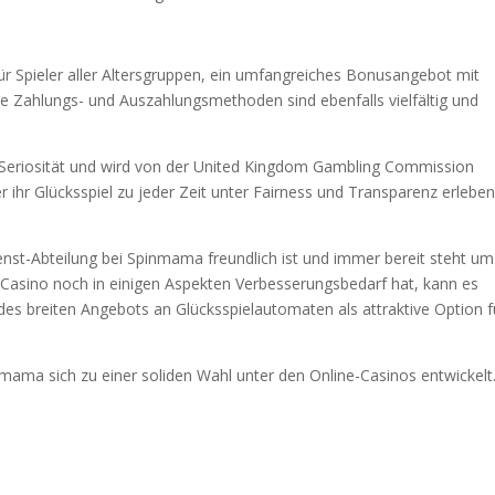
ür Spieler aller Altersgruppen, ein umfangreiches Bonusangebot mit
ie Zahlungs- und Auszahlungsmethoden sind ebenfalls vielfältig und
 Seriosität und wird von der United Kingdom Gambling Commission
eler ihr Glücksspiel zu jeder Zeit unter Fairness und Transparenz erlebe
enst-Abteilung bei Spinmama freundlich ist und immer bereit steht um
Casino noch in einigen Aspekten Verbesserungsbedarf hat, kann es
es breiten Angebots an Glücksspielautomaten als attraktive Option f
ma sich zu einer soliden Wahl unter den Online-Casinos entwickelt