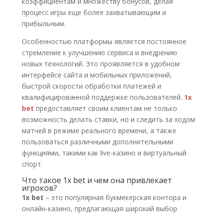
коэффициентам и множеству бонусов, делая
процесс игры еще более захватывающим и
прибыльным.
Особенностью платформы является постоянное
стремление к улучшению сервиса и внедрению
новых технологий. Это проявляется в удобном
интерфейсе сайта и мобильных приложений,
быстрой скорости обработки платежей и
квалифицированной поддержке пользователей.
1x
bet
предоставляет своим клиентам не только
возможность делать ставки, но и следить за ходом
матчей в режиме реального времени, а также
пользоваться различными дополнительными
функциями, такими как live-казино и виртуальный
спорт.
Что такое 1x bet и чем она привлекает
игроков?
1x bet
– это популярная букмекерская контора и
онлайн-казино, предлагающая широкий выбор