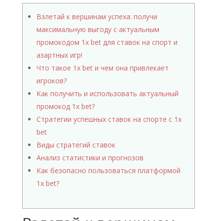
Взлетай к вершинам успеха: получи
максимальную выгоду с актуальным
промокодом 1x bet для ставок на спорт и
азартных игр!
Что такое 1x bet и чем она привлекает
игроков?
Как получить и использовать актуальный
промокод 1x bet?
Стратегии успешных ставок на спорте с 1x
bet
Виды стратегий ставок
Анализ статистики и прогнозов
Как безопасно пользоваться платформой
1x bet?