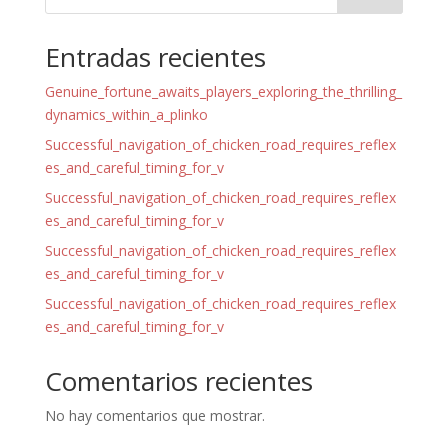
Entradas recientes
Genuine_fortune_awaits_players_exploring_the_thrilling_
dynamics_within_a_plinko
Successful_navigation_of_chicken_road_requires_reflex
es_and_careful_timing_for_v
Successful_navigation_of_chicken_road_requires_reflex
es_and_careful_timing_for_v
Successful_navigation_of_chicken_road_requires_reflex
es_and_careful_timing_for_v
Successful_navigation_of_chicken_road_requires_reflex
es_and_careful_timing_for_v
Comentarios recientes
No hay comentarios que mostrar.