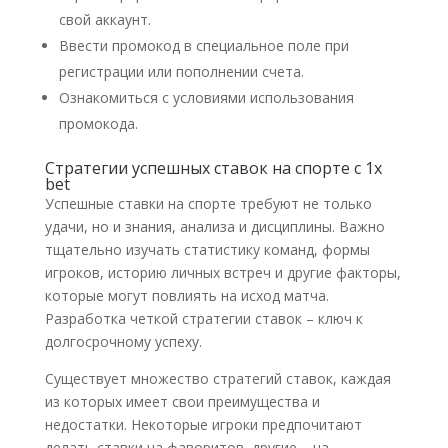
свой аккаунт.
Ввести промокод в специальное поле при
регистрации или пополнении счета.
Ознакомиться с условиями использования
промокода.
Стратегии успешных ставок на спорте с 1x
bet
Успешные ставки на спорте требуют не только
удачи, но и знания, анализа и дисциплины. Важно
тщательно изучать статистику команд, формы
игроков, историю личных встреч и другие факторы,
которые могут повлиять на исход матча.
Разработка четкой стратегии ставок – ключ к
долгосрочному успеху.
Существует множество стратегий ставок, каждая
из которых имеет свои преимущества и
недостатки. Некоторые игроки предпочитают
делать ставки на фаворитов, другие – на