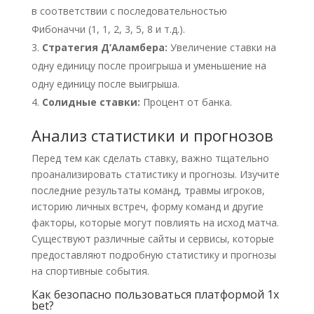
в соответствии с последовательностью
Фибоначчи (1, 1, 2, 3, 5, 8 и т.д.).
Стратегия Д’Аламбера:
Увеличение ставки на
одну единицу после проигрыша и уменьшение на
одну единицу после выигрыша.
Солидные ставки:
Процент от банка.
Анализ статистики и прогнозов
Перед тем как сделать ставку, важно тщательно
проанализировать статистику и прогнозы. Изучите
последние результаты команд, травмы игроков,
историю личных встреч, форму команд и другие
факторы, которые могут повлиять на исход матча.
Существуют различные сайты и сервисы, которые
предоставляют подробную статистику и прогнозы
на спортивные события.
Как безопасно пользоваться платформой 1x
bet?