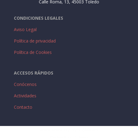
Calle Roma, 13, 45003 Toledo
CONDICIONES LEGALES
Aviso Legal
Política de privacidad
Política de Cookies
ACCESOS RÁPIDOS
Conócenos
Actividades
Contacto
online kasina s rychlými výplatami
Chicken Road 2 demo